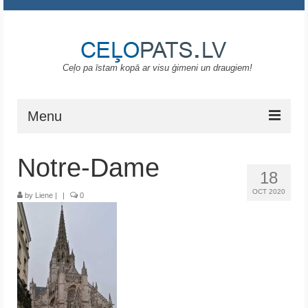
Ceļo pa īstam kopā ar visu ģimeni un draugiem!
Menu
Sākums
Notre-Dame
18
Gruzija
OCT 2020
by
Liene
|
|
0
Portugāle
ASV
Melnkalne
Grieķija