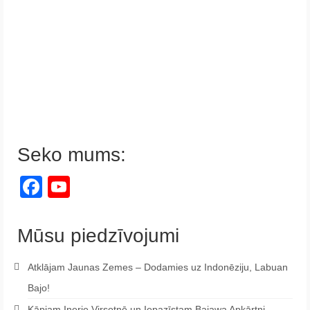
Seko mums:
Facebook
YouTube
Channel
Mūsu piedzīvojumi
Atklājam Jaunas Zemes – Dodamies uz Indonēziju, Labuan
Bajo!
Kāpjam Inerie Virsotnē un Iepazīstam Bajawa Apkārtni