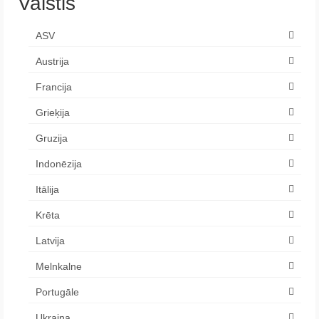
Valstis
ASV
Austrija
Francija
Grieķija
Gruzija
Indonēzija
Itālija
Krēta
Latvija
Melnkalne
Portugāle
Ukraina