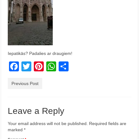
Krēta
Francija
Austrija
Itālija
Iepatikās? Padalies ar draugiem!
Ukraina
Facebook
Twitter
Pinterest
WhatsApp
Share
Latvija
Indonēzija
Previous Post
Par Mums
Leave a Reply
Your email address will not be published.
Required fields are
marked
*