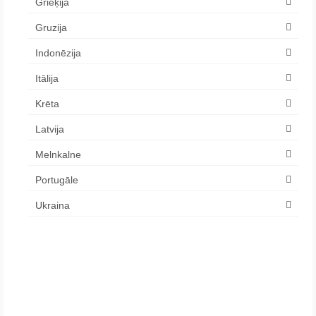
Grieķija
Gruzija
Indonēzija
Itālija
Krēta
Latvija
Melnkalne
Portugāle
Ukraina