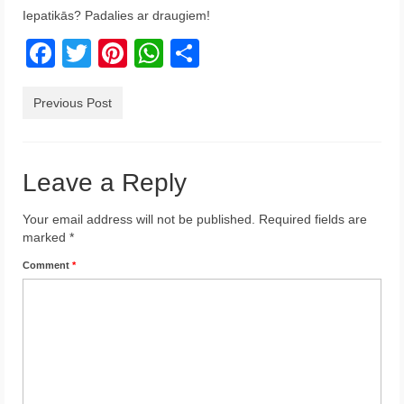
Iepatikās? Padalies ar draugiem!
Krēta
Facebook
Twitter
Pinterest
WhatsApp
Share
Francija
Austrija
Previous Post
Itālija
Ukraina
Leave a Reply
Latvija
Your email address will not be published.
Required fields are
marked
*
Indonēzija
Comment
*
Par Mums