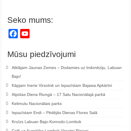
Seko mums:
Facebook
YouTube
Channel
Mūsu piedzīvojumi
Atklājam Jaunas Zemes – Dodamies uz Indonēziju, Labuan
Bajo!
Kāpjam Inerie Virsotnē un Iepazīstam Bajawa Apkārtni
Atpūtas Diena Riungā – 17 Salu Nacionālajā parkā
Kelimutu Nacionālais parks
Iepazīstam Endi – Pēdējās Dienas Flores Salā
Kruīzs Labuan Bajo-Komodo-Lombok
Ceļš uz Augstāko Lombok Virsotni Rinjani