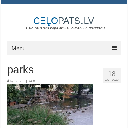
Ceļo pa īstam kopā ar visu ģimeni un draugiem!
Menu
Sākums
parks
18
Gruzija
OCT 2020
by
Liene
|
|
0
Portugāle
ASV
Melnkalne
Grieķija