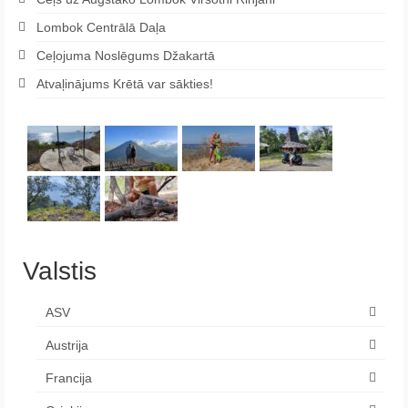
Lombok Centrālā Daļa
Ceļojuma Noslēgums Džakartā
Atvaļinājums Krētā var sākties!
Valstis
ASV
Austrija
Francija