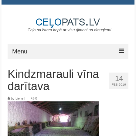
Ceļo pa īstam kopā ar visu ģimeni un draugiem!
Menu
Sākums
Kindzmarauli vīna
14
Gruzija
darītava
FEB 2016
Portugāle
by
Liene
|
|
0
ASV
Melnkalne
Grieķija