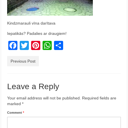
Krēta
Francija
Kindzmarauli vīna darītava
Austrija
Iepatikās? Padalies ar draugiem!
Itālija
Facebook
Twitter
Pinterest
WhatsApp
Share
Ukraina
Previous Post
Latvija
Indonēzija
Leave a Reply
Par Mums
Your email address will not be published.
Required fields are
marked
*
Comment
*