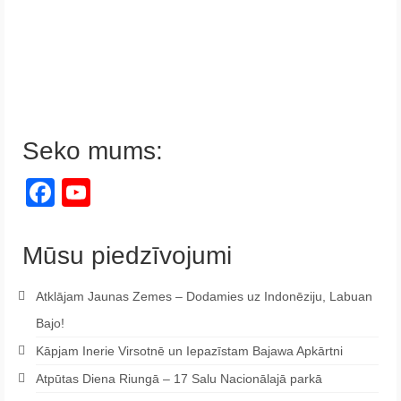
Seko mums:
Facebook
YouTube
Channel
Mūsu piedzīvojumi
Atklājam Jaunas Zemes – Dodamies uz Indonēziju, Labuan
Bajo!
Kāpjam Inerie Virsotnē un Iepazīstam Bajawa Apkārtni
Atpūtas Diena Riungā – 17 Salu Nacionālajā parkā