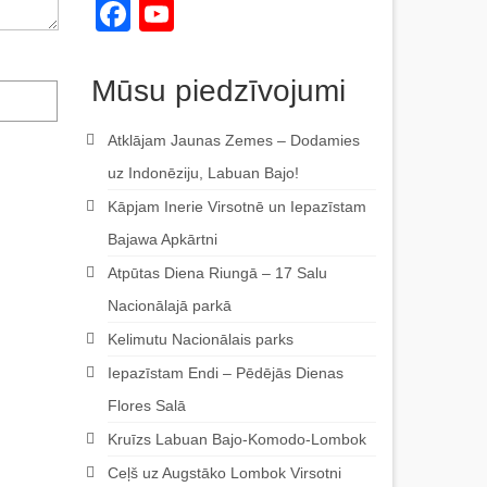
Facebook
YouTube
Channel
Mūsu piedzīvojumi
Atklājam Jaunas Zemes – Dodamies
uz Indonēziju, Labuan Bajo!
Kāpjam Inerie Virsotnē un Iepazīstam
Bajawa Apkārtni
Atpūtas Diena Riungā – 17 Salu
Nacionālajā parkā
Kelimutu Nacionālais parks
Iepazīstam Endi – Pēdējās Dienas
Flores Salā
Kruīzs Labuan Bajo-Komodo-Lombok
Ceļš uz Augstāko Lombok Virsotni