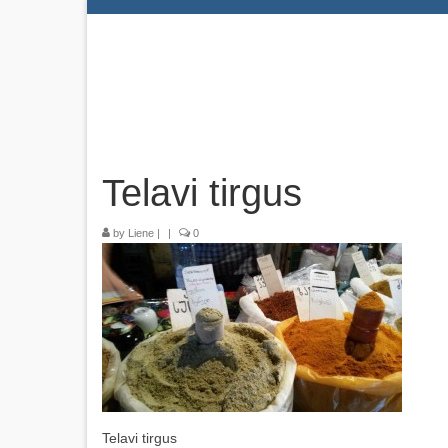
Telavi tirgus
by
Liene
|
|
0
Telavi tirgus