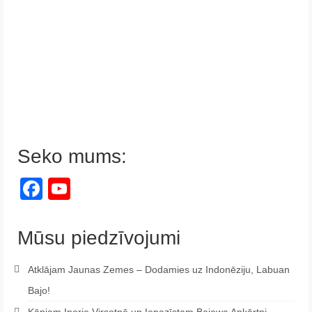
Seko mums:
Facebook
YouTube
Channel
Mūsu piedzīvojumi
Atklājam Jaunas Zemes – Dodamies uz Indonēziju, Labuan
Bajo!
Kāpjam Inerie Virsotnē un Iepazīstam Bajawa Apkārtni