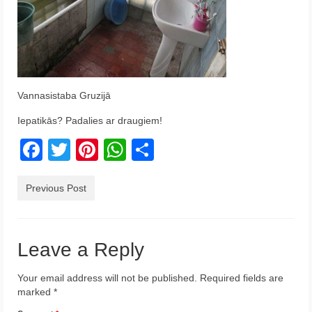
Krēta
Francija
Austrija
Vannasistaba Gruzijā
Itālija
Iepatikās? Padalies ar draugiem!
Ukraina
Facebook
Twitter
Pinterest
WhatsApp
Share
Latvija
Indonēzija
Previous Post
Par Mums
Leave a Reply
Your email address will not be published.
Required fields are
marked
*