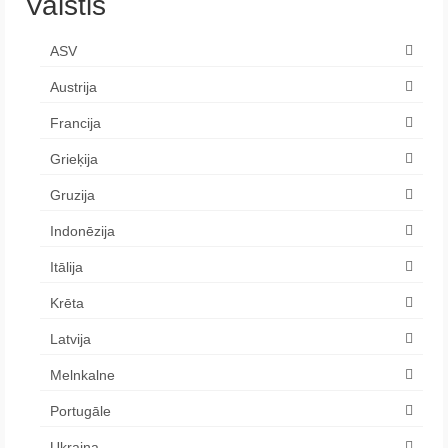
Valstis
ASV
Austrija
Francija
Grieķija
Gruzija
Indonēzija
Itālija
Krēta
Latvija
Melnkalne
Portugāle
Ukraina