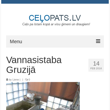
Ceļo pa īstam kopā ar visu ģimeni un draugiem!
Menu
Sākums
Vannasistaba
14
Gruzija
Gruzijā
FEB 2016
Portugāle
by
Liene
|
|
0
ASV
Melnkalne
Grieķija