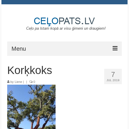
Ceļo pa īstam kopā ar visu ģimeni un draugiem!
Menu
Sākums
Korķkoks
7
Gruzija
JUL 2019
by
Liene
|
|
0
Portugāle
ASV
Melnkalne
Grieķija