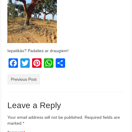
Krēta
Francija
Austrija
Itālija
Iepatikās? Padalies ar draugiem!
Ukraina
Facebook
Twitter
Pinterest
WhatsApp
Share
Latvija
Indonēzija
Previous Post
Par Mums
Leave a Reply
Your email address will not be published.
Required fields are
marked
*