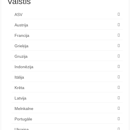
Valstis
ASV
Austrija
Francija
Grieķija
Gruzija
Indonēzija
Itālija
Krēta
Latvija
Melnkalne
Portugāle
Ukraina