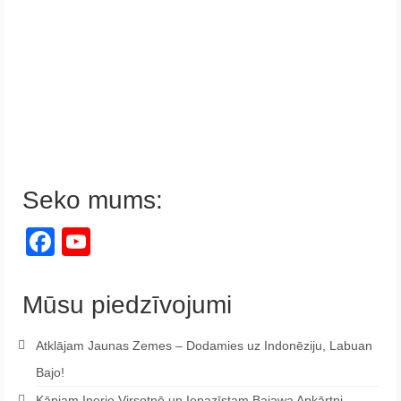
Seko mums:
Facebook
YouTube
Channel
Mūsu piedzīvojumi
Atklājam Jaunas Zemes – Dodamies uz Indonēziju, Labuan
Bajo!
Kāpjam Inerie Virsotnē un Iepazīstam Bajawa Apkārtni