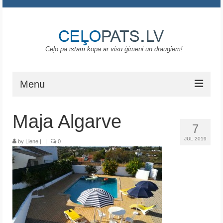
Ceļo pa īstam kopā ar visu ģimeni un draugiem!
Menu
Sākums
Maja Algarve
7
Gruzija
JUL 2019
by
Liene
|
|
0
Portugāle
ASV
Melnkalne
Grieķija