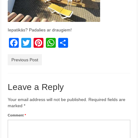
Krēta
Francija
Iepatikās? Padalies ar draugiem!
Austrija
Facebook
Twitter
Pinterest
WhatsApp
Share
Itālija
Ukraina
Previous Post
Latvija
Indonēzija
Leave a Reply
Par Mums
Your email address will not be published.
Required fields are
marked
*
Comment
*