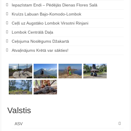
Iepazīstam Endi – Pēdējās Dienas Flores Salā
Kruīzs Labuan Bajo-Komodo-Lombok
Ceļš uz Augstāko Lombok Virsotni Rinjani
Lombok Centrālā Daļa
Ceļojuma Noslēgums Džakartā
Atvaļinājums Krētā var sākties!
Valstis
ASV