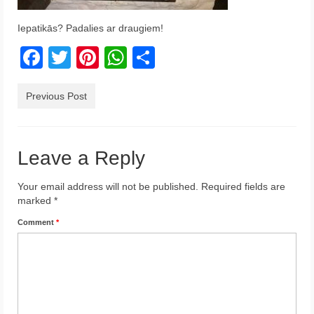
Krēta
Iepatikās? Padalies ar draugiem!
Francija
Facebook
Twitter
Pinterest
WhatsApp
Share
Austrija
Previous Post
Itālija
Ukraina
Leave a Reply
Latvija
Your email address will not be published.
Required fields are
Indonēzija
marked
*
Par Mums
Comment
*