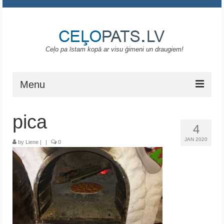
Ceļo pa īstam kopā ar visu ģimeni un draugiem!
Menu
Sākums
pica
4
Gruzija
JAN 2020
by
Liene
|
|
0
Portugāle
ASV
Melnkalne
Grieķija