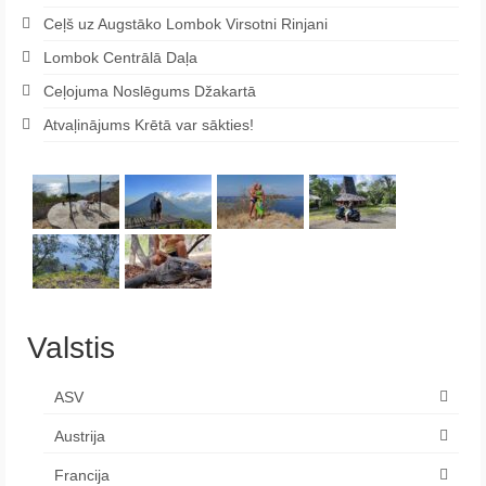
Ceļš uz Augstāko Lombok Virsotni Rinjani
Lombok Centrālā Daļa
Ceļojuma Noslēgums Džakartā
Atvaļinājums Krētā var sākties!
Valstis
ASV
Austrija
Francija