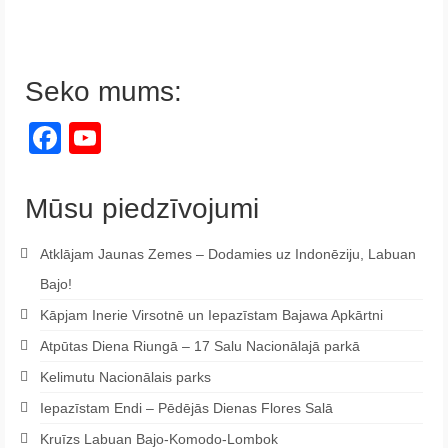
Seko mums:
Facebook
YouTube
Channel
Mūsu piedzīvojumi
Atklājam Jaunas Zemes – Dodamies uz Indonēziju, Labuan
Bajo!
Kāpjam Inerie Virsotnē un Iepazīstam Bajawa Apkārtni
Atpūtas Diena Riungā – 17 Salu Nacionālajā parkā
Kelimutu Nacionālais parks
Iepazīstam Endi – Pēdējās Dienas Flores Salā
Kruīzs Labuan Bajo-Komodo-Lombok