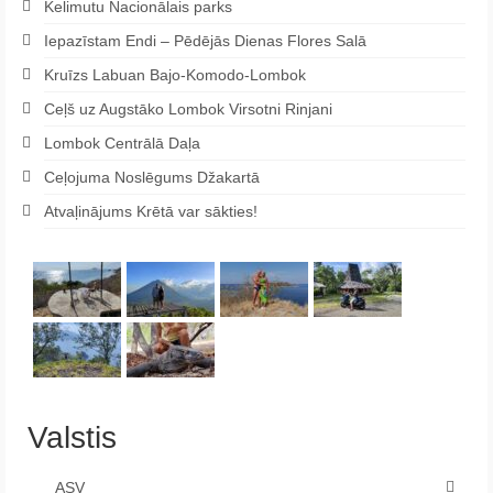
Kelimutu Nacionālais parks
Iepazīstam Endi – Pēdējās Dienas Flores Salā
Kruīzs Labuan Bajo-Komodo-Lombok
Ceļš uz Augstāko Lombok Virsotni Rinjani
Lombok Centrālā Daļa
Ceļojuma Noslēgums Džakartā
Atvaļinājums Krētā var sākties!
Valstis
ASV