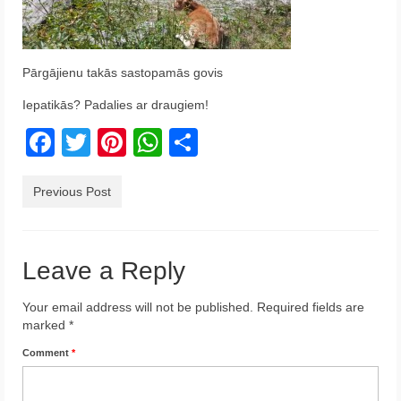
Krēta
Francija
Pārgājienu takās sastopamās govis
Austrija
Iepatikās? Padalies ar draugiem!
Itālija
Facebook
Twitter
Pinterest
WhatsApp
Share
Ukraina
Previous Post
Latvija
Indonēzija
Leave a Reply
Par Mums
Your email address will not be published.
Required fields are
marked
*
Comment
*