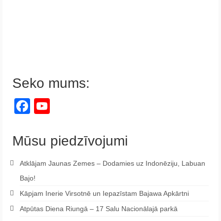
Seko mums:
Facebook
YouTube
Channel
Mūsu piedzīvojumi
Atklājam Jaunas Zemes – Dodamies uz Indonēziju, Labuan
Bajo!
Kāpjam Inerie Virsotnē un Iepazīstam Bajawa Apkārtni
Atpūtas Diena Riungā – 17 Salu Nacionālajā parkā