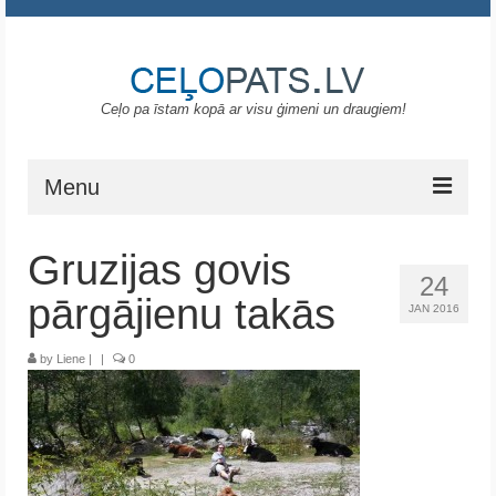
Ceļo pa īstam kopā ar visu ģimeni un draugiem!
Menu
Sākums
Gruzijas govis
24
Gruzija
pārgājienu takās
JAN 2016
Portugāle
by
Liene
|
|
0
ASV
Melnkalne
Grieķija