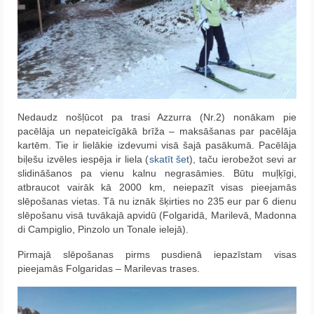
Nedaudz nošļūcot pa trasi Azzurra (Nr.2) nonākam pie
pacēlāja un nepateicīgākā brīža – maksāšanas par pacēlāja
kartēm. Tie ir lielākie izdevumi visā šajā pasākumā. Pacēlāja
biļešu izvēles iespēja ir liela (
skatīt šet
), taču ierobežot sevi ar
slidināšanos pa vienu kalnu negrasāmies. Būtu muļķīgi,
atbraucot vairāk kā 2000 km, neiepazīt visas pieejamās
slēpošanas vietas. Tā nu iznāk šķirties no 235 eur par 6 dienu
slēpošanu visā tuvākajā apvidū (Folgaridā, Marilevā, Madonna
di Campiglio, Pinzolo un Tonale ielejā).
Pirmajā slēpošanas pirms pusdienā iepazīstam visas
pieejamās Folgaridas – Marilevas trases.