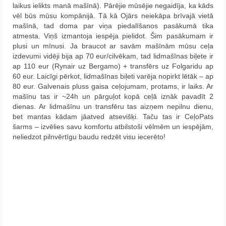
laikus ielikts manā mašīnā). Pārējie mūsējie negaidīja, ka kāds
vēl būs mūsu kompānijā. Tā kā Ojārs neiekāpa brīvajā vietā
mašīnā, tad doma par viņa piedalīšanos pasākumā tika
atmesta. Viņš izmantoja iespēja pielidot. Šim pasākumam ir
plusi un mīnusi. Ja braucot ar savām mašīnām mūsu ceļa
izdevumi vidēji bija ap 70 eur/cilvēkam, tad lidmašīnas biļete ir
ap 110 eur (Rynair uz Bergamo) + transfērs uz Folgaridu ap
60 eur. Laicīgi pērkot, lidmašīnas biļeti varēja nopirkt lētāk – ap
80 eur. Galvenais pluss gaisa ceļojumam, protams, ir laiks. Ar
mašīnu tas ir ~24h un pārguļot kopā ceļā iznāk pavadīt 2
dienas. Ar lidmašīnu un transfēru tas aizņem nepilnu dienu,
bet mantas kādam jāatved atsevišķi. Taču tas ir CeļoPats
šarms – izvēlies savu komfortu atbilstoši vēlmēm un iespējām,
neliedzot pilnvērtīgu baudu redzēt visu iecerēto!