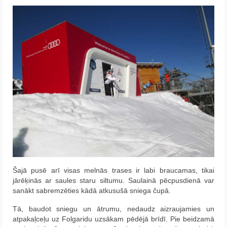
Šajā pusē arī visas melnās trases ir labi braucamas, tikai
jārēķinās ar saules staru siltumu. Saulainā pēcpusdienā var
sanākt sabremzēties kādā atkusušā sniega čupā.
Tā, baudot sniegu un ātrumu, nedaudz aizraujamies un
atpakaļceļu uz Folgaridu uzsākam pēdējā brīdī. Pie beidzamā