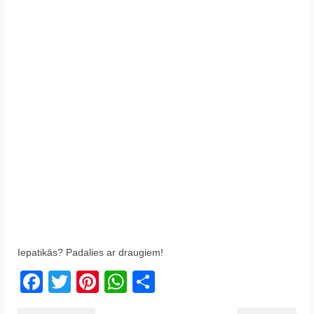
Iepatikās? Padalies ar draugiem!
Facebook
Twitter
Pinterest
WhatsApp
Share