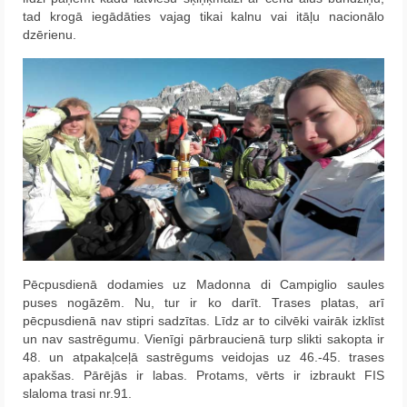
tad krogā iegādāties vajag tikai kalnu vai itāļu nacionālo
dzērienu.
Pēcpusdienā dodamies uz Madonna di Campiglio saules
puses nogāzēm. Nu, tur ir ko darīt. Trases platas, arī
pēcpusdienā nav stipri sadzītas. Līdz ar to cilvēki vairāk izklīst
un nav sastrēgumu. Vienīgi pārbraucienā turp slikti sakopta ir
48. un atpakaļceļā sastrēgums veidojas uz 46.-45. trases
apakšas. Pārējās ir labas. Protams, vērts ir izbraukt FIS
slaloma trasi nr.91.