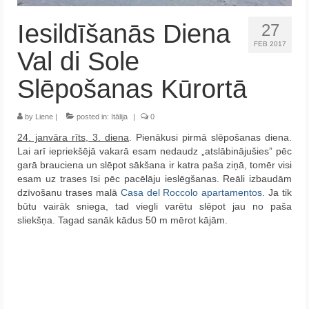
Krēta
Iesildīšanās Diena
27
Francija
FEB 2017
Val di Sole
Austrija
Slēpošanas Kūrortā
Itālija
by
Liene
|
posted in:
Itālija
|
0
Ukraina
24. janvāra rīts, 3. diena
. Pienākusi pirmā slēpošanas diena.
Lai arī iepriekšējā vakarā esam nedaudz „atslābinājušies” pēc
Latvija
garā brauciena un slēpot sākšana ir katra paša ziņā, tomēr visi
esam uz trases īsi pēc pacēlāju ieslēgšanas. Reāli izbaudām
Indonēzija
dzīvošanu trases malā
Casa del Roccolo apartamentos
. Ja tik
būtu vairāk sniega, tad viegli varētu slēpot jau no paša
Par Mums
sliekšņa. Tagad sanāk kādus 50 m mērot kājām.