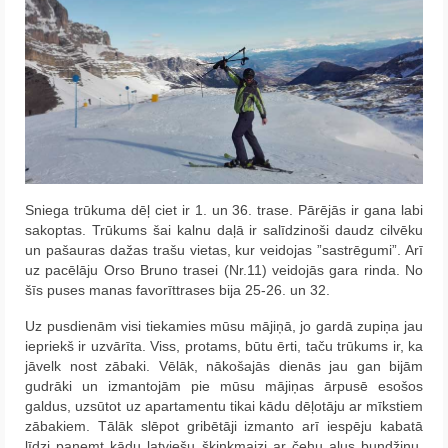
Sniega trūkuma dēļ ciet ir 1. un 36. trase. Pārējās ir gana labi
sakoptas. Trūkums šai kalnu daļā ir salīdzinoši daudz cilvēku
un pašauras dažas trašu vietas, kur veidojas ”sastrēgumi”. Arī
uz pacēlāju Orso Bruno trasei (Nr.11) veidojās gara rinda. No
šīs puses manas favorīttrases bija 25-26. un 32.
Uz pusdienām visi tiekamies mūsu mājiņā, jo gardā zupiņa jau
iepriekš ir uzvārīta. Viss, protams, būtu ērti, taču trūkums ir, ka
jāvelk nost zābaki. Vēlāk, nākošajās dienās jau gan bijām
gudrāki un izmantojām pie mūsu mājiņas ārpusē esošos
galdus, uzsūtot uz apartamentu tikai kādu dēļotāju ar mīkstiem
zābakiem. Tālāk slēpot gribētāji izmanto arī iespēju kabatā
līdzi paņemt kādu latviešu šķiņķmaizi ar čehu alus bundžiņu,