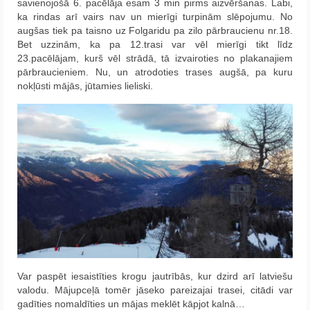
savienojošā 6. pacēlāja esam 3 min pirms aizvēršanas. Labi,
ka rindas arī vairs nav un mierīgi turpinām slēpojumu. No
augšas tiek pa taisno uz Folgaridu pa zilo pārbraucienu nr.18.
Bet uzzinām, ka pa 12.trasi var vēl mierīgi tikt līdz
23.pacēlājam, kurš vēl strādā, tā izvairoties no plakanajiem
pārbraucieniem. Nu, un atrodoties trases augšā, pa kuru
nokļūsti mājās, jūtamies lieliski.
Var paspēt iesaistīties krogu jautrībās, kur dzird arī latviešu
valodu. Mājupceļā tomēr jāseko pareizajai trasei, citādi var
gadīties nomaldīties un mājas meklēt kāpjot kalnā…