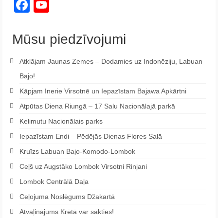
Facebook
YouTube
Channel
Mūsu piedzīvojumi
Atklājam Jaunas Zemes – Dodamies uz Indonēziju, Labuan
Bajo!
Kāpjam Inerie Virsotnē un Iepazīstam Bajawa Apkārtni
Atpūtas Diena Riungā – 17 Salu Nacionālajā parkā
Kelimutu Nacionālais parks
Iepazīstam Endi – Pēdējās Dienas Flores Salā
Kruīzs Labuan Bajo-Komodo-Lombok
Ceļš uz Augstāko Lombok Virsotni Rinjani
Lombok Centrālā Daļa
Ceļojuma Noslēgums Džakartā
Atvaļinājums Krētā var sākties!