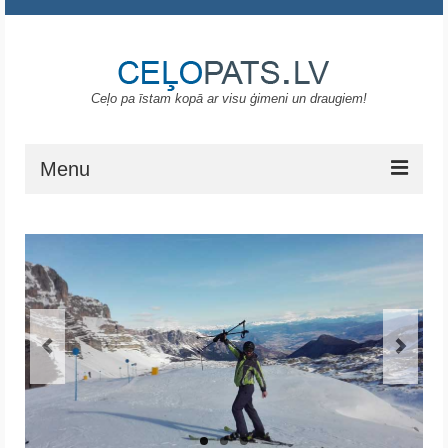
Ceļo pa īstam kopā ar visu ģimeni un draugiem!
Menu
Sākums
Gruzija
Portugāle
ASV
Melnkalne
Grieķija