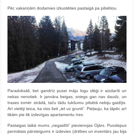
Pēc vakariņām dodamies izkustēties pastaigā pa pilsētiņu.
Paradoksāli, bet gandrīz pusei māju logu slēģi ir aizdarīti un
nekas nenotiek. Ir janvāra beigas, sniegs gan nav daudz, un
trases tomēr strādā, taču tādu tukšumu pilsētā nebiju gaidījis.
Arī vietēji teica, ka viss šeit „iet uz grunti”. Pieļauju, ka tāpēc arī
tikām pie tik izdevīgas apartamentu īres.
Pastaigas laikā mums „negaidīti” pievienojas Ojārs. Pusslepus
perinātais pārsteigums ir izdevies (drēbes un inventārs jau bija