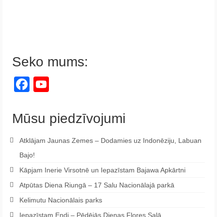
Seko mums:
Facebook
YouTube
Channel
Mūsu piedzīvojumi
Atklājam Jaunas Zemes – Dodamies uz Indonēziju, Labuan
Bajo!
Kāpjam Inerie Virsotnē un Iepazīstam Bajawa Apkārtni
Atpūtas Diena Riungā – 17 Salu Nacionālajā parkā
Kelimutu Nacionālais parks
Iepazīstam Endi – Pēdējās Dienas Flores Salā