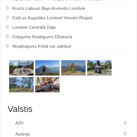
Kruīzs Labuan Bajo-Komodo-Lombok
Ceļš uz Augstāko Lombok Virsotni Rinjani
Lombok Centrālā Daļa
Ceļojuma Noslēgums Džakartā
Atvaļinājums Krētā var sākties!
Valstis
ASV
Austrija