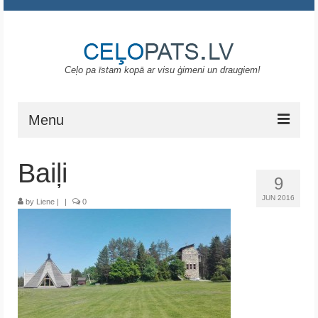
Ceļo pa īstam kopā ar visu ģimeni un draugiem!
Menu
Sākums
Baiļi
9
Gruzija
JUN 2016
by
Liene
|
|
0
Portugāle
ASV
Melnkalne
Grieķija