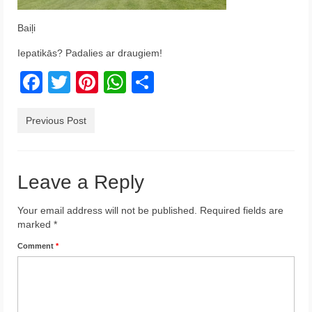
Krēta
Baiļi
Francija
Iepatikās? Padalies ar draugiem!
Austrija
Facebook
Twitter
Pinterest
WhatsApp
Share
Itālija
Previous Post
Ukraina
Latvija
Leave a Reply
Indonēzija
Your email address will not be published.
Required fields are
Par Mums
marked
*
Comment
*