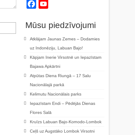
Facebook
YouTube
Channel
Mūsu piedzīvojumi
Atklājam Jaunas Zemes – Dodamies
uz Indonēziju, Labuan Bajo!
Kāpjam Inerie Virsotnē un Iepazīstam
Bajawa Apkārtni
Atpūtas Diena Riungā – 17 Salu
Nacionālajā parkā
Kelimutu Nacionālais parks
Iepazīstam Endi – Pēdējās Dienas
Flores Salā
Kruīzs Labuan Bajo-Komodo-Lombok
Ceļš uz Augstāko Lombok Virsotni