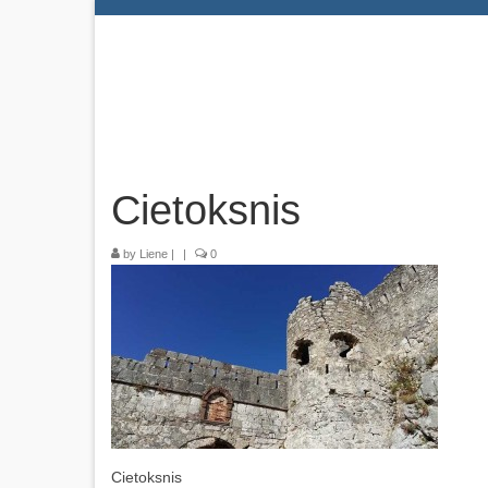
Cietoksnis
by
Liene
|
|
0
Cietoksnis