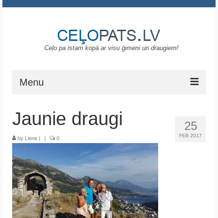
Ceļo pa īstam kopā ar visu ģimeni un draugiem!
Menu
Sākums
Jaunie draugi
25
Gruzija
FEB 2017
by
Liene
|
|
0
Portugāle
ASV
Melnkalne
Grieķija