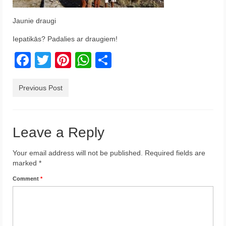
Krēta
Jaunie draugi
Francija
Iepatikās? Padalies ar draugiem!
Austrija
Facebook
Twitter
Pinterest
WhatsApp
Share
Itālija
Previous Post
Ukraina
Latvija
Leave a Reply
Indonēzija
Your email address will not be published.
Required fields are
Par Mums
marked
*
Comment
*