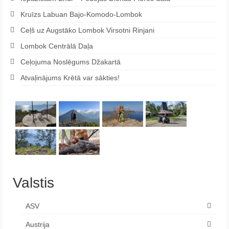
Kruīzs Labuan Bajo-Komodo-Lombok
Ceļš uz Augstāko Lombok Virsotni Rinjani
Lombok Centrālā Daļa
Ceļojuma Noslēgums Džakartā
Atvaļinājums Krētā var sākties!
Valstis
ASV
Austrija