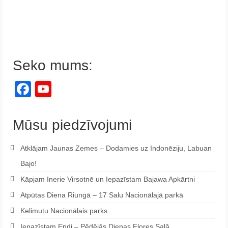
Seko mums:
Facebook
YouTube
Channel
Mūsu piedzīvojumi
Atklājam Jaunas Zemes – Dodamies uz Indonēziju, Labuan
Bajo!
Kāpjam Inerie Virsotnē un Iepazīstam Bajawa Apkārtni
Atpūtas Diena Riungā – 17 Salu Nacionālajā parkā
Kelimutu Nacionālais parks
Iepazīstam Endi – Pēdējās Dienas Flores Salā