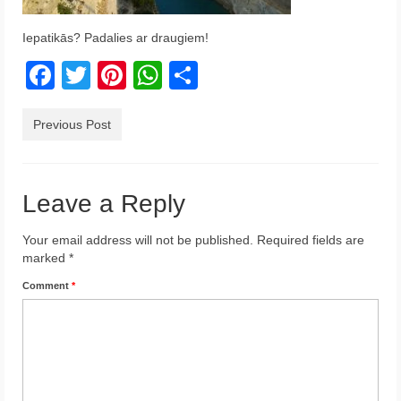
Krēta
Iepatikās? Padalies ar draugiem!
Francija
Facebook
Twitter
Pinterest
WhatsApp
Share
Austrija
Previous Post
Itālija
Ukraina
Leave a Reply
Latvija
Indonēzija
Your email address will not be published.
Required fields are
marked
*
Par Mums
Comment
*