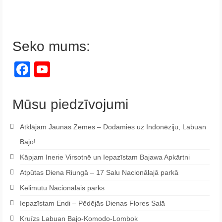
Seko mums:
Facebook
YouTube
Channel
Mūsu piedzīvojumi
Atklājam Jaunas Zemes – Dodamies uz Indonēziju, Labuan
Bajo!
Kāpjam Inerie Virsotnē un Iepazīstam Bajawa Apkārtni
Atpūtas Diena Riungā – 17 Salu Nacionālajā parkā
Kelimutu Nacionālais parks
Iepazīstam Endi – Pēdējās Dienas Flores Salā
Kruīzs Labuan Bajo-Komodo-Lombok