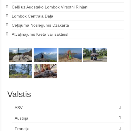
Ceļš uz Augstāko Lombok Virsotni Rinjani
Lombok Centrālā Daļa
Ceļojuma Noslēgums Džakartā
Atvaļinājums Krētā var sākties!
Valstis
ASV
Austrija
Francija