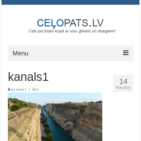
Ceļo pa īstam kopā ar visu ģimeni un draugiem!
Menu
Sākums
kanals1
14
Gruzija
FEB 2020
by
Liene
|
|
0
Portugāle
ASV
Melnkalne
Grieķija