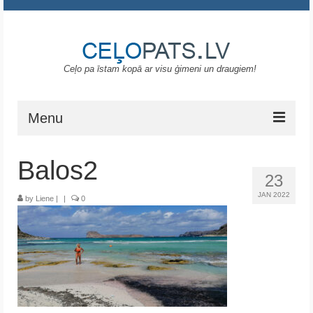
Ceļo pa īstam kopā ar visu ģimeni un draugiem!
Menu
Sākums
Balos2
23
Gruzija
JAN 2022
by
Liene
|
|
0
Portugāle
ASV
Melnkalne
Grieķija