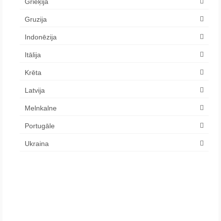
Grieķija
Gruzija
Indonēzija
Itālija
Krēta
Latvija
Melnkalne
Portugāle
Ukraina