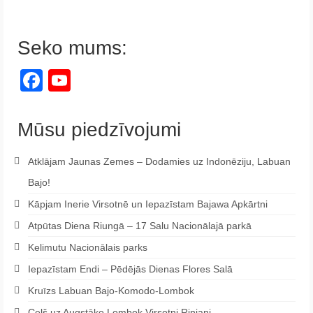
Seko mums:
Facebook
YouTube
Channel
Mūsu piedzīvojumi
Atklājam Jaunas Zemes – Dodamies uz Indonēziju, Labuan
Bajo!
Kāpjam Inerie Virsotnē un Iepazīstam Bajawa Apkārtni
Atpūtas Diena Riungā – 17 Salu Nacionālajā parkā
Kelimutu Nacionālais parks
Iepazīstam Endi – Pēdējās Dienas Flores Salā
Kruīzs Labuan Bajo-Komodo-Lombok
Ceļš uz Augstāko Lombok Virsotni Rinjani