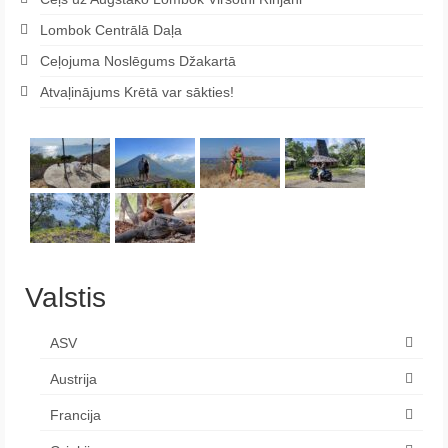
Lombok Centrālā Daļa
Ceļojuma Noslēgums Džakartā
Atvaļinājums Krētā var sākties!
Valstis
ASV
Austrija
Francija