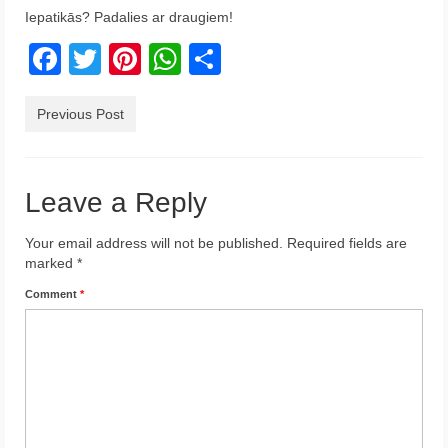
Iepatikās? Padalies ar draugiem!
Krēta
Facebook
Twitter
Pinterest
WhatsApp
Share
Francija
Austrija
Previous Post
Itālija
Ukraina
Leave a Reply
Latvija
Your email address will not be published.
Required fields are
marked
*
Indonēzija
Comment
*
Par Mums