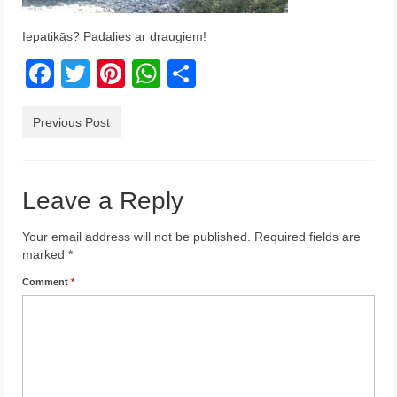
Krēta
Iepatikās? Padalies ar draugiem!
Francija
Facebook
Twitter
Pinterest
WhatsApp
Share
Austrija
Previous Post
Itālija
Ukraina
Leave a Reply
Latvija
Your email address will not be published.
Indonēzija
Required fields are
marked
*
Par Mums
Comment
*