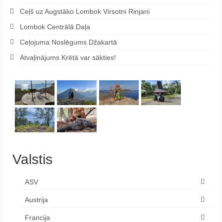
Ceļš uz Augstāko Lombok Virsotni Rinjani
Lombok Centrālā Daļa
Ceļojuma Noslēgums Džakartā
Atvaļinājums Krētā var sākties!
Valstis
ASV
Austrija
Francija