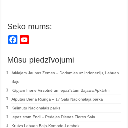
Seko mums:
Facebook
YouTube
Channel
Mūsu piedzīvojumi
Atklājam Jaunas Zemes – Dodamies uz Indonēziju, Labuan
Bajo!
Kāpjam Inerie Virsotnē un Iepazīstam Bajawa Apkārtni
Atpūtas Diena Riungā – 17 Salu Nacionālajā parkā
Kelimutu Nacionālais parks
Iepazīstam Endi – Pēdējās Dienas Flores Salā
Kruīzs Labuan Bajo-Komodo-Lombok