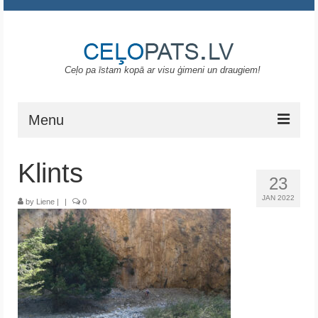
Ceļo pa īstam kopā ar visu ģimeni un draugiem!
Menu
Sākums
Klints
23
Gruzija
JAN 2022
by
Liene
|
|
0
Portugāle
ASV
Melnkalne
Grieķija