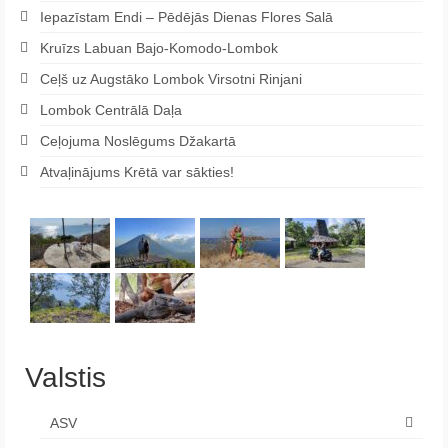
Iepazīstam Endi – Pēdējās Dienas Flores Salā
Kruīzs Labuan Bajo-Komodo-Lombok
Ceļš uz Augstāko Lombok Virsotni Rinjani
Lombok Centrālā Daļa
Ceļojuma Noslēgums Džakartā
Atvaļinājums Krētā var sākties!
Valstis
ASV