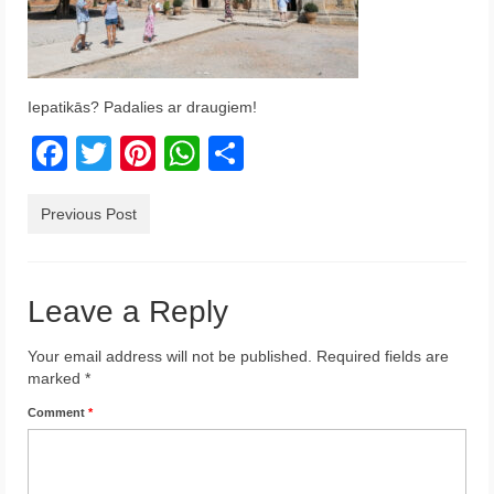
Krēta
Francija
Iepatikās? Padalies ar draugiem!
Austrija
Facebook
Twitter
Pinterest
WhatsApp
Share
Itālija
Ukraina
Previous Post
Latvija
Indonēzija
Leave a Reply
Par Mums
Your email address will not be published.
Required fields are
marked
*
Comment
*