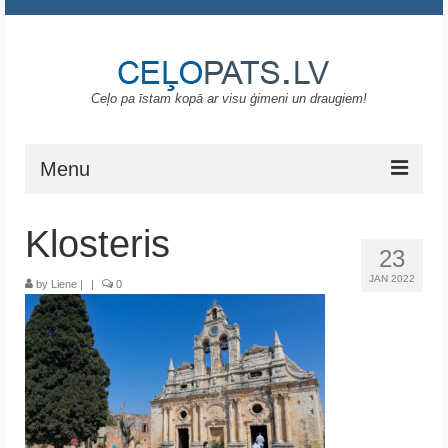
Ceļo pa īstam kopā ar visu ģimeni un draugiem!
Menu
Sākums
Klosteris
23
Gruzija
JAN 2022
by
Liene
|
|
0
Portugāle
ASV
Melnkalne
Grieķija