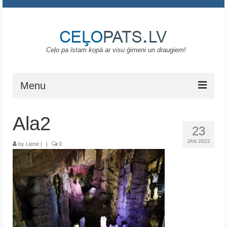
Ceļo pa īstam kopā ar visu ģimeni un draugiem!
Menu
Sākums
Ala2
23
Gruzija
JAN 2022
by
Liene
|
|
0
Portugāle
ASV
Melnkalne
Grieķija