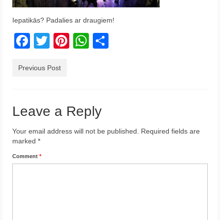
Krēta
Iepatikās? Padalies ar draugiem!
Francija
Facebook
Twitter
Pinterest
WhatsApp
Share
Austrija
Previous Post
Itālija
Ukraina
Leave a Reply
Latvija
Your email address will not be published.
Indonēzija
Required fields are
marked
*
Par Mums
Comment
*