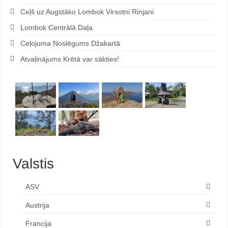
Ceļš uz Augstāko Lombok Virsotni Rinjani
Lombok Centrālā Daļa
Ceļojuma Noslēgums Džakartā
Atvaļinājums Krētā var sākties!
Valstis
ASV
Austrija
Francija