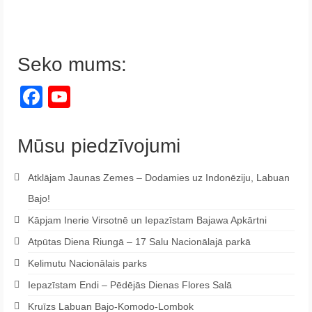
Seko mums:
Facebook
YouTube
Channel
Mūsu piedzīvojumi
Atklājam Jaunas Zemes – Dodamies uz Indonēziju, Labuan
Bajo!
Kāpjam Inerie Virsotnē un Iepazīstam Bajawa Apkārtni
Atpūtas Diena Riungā – 17 Salu Nacionālajā parkā
Kelimutu Nacionālais parks
Iepazīstam Endi – Pēdējās Dienas Flores Salā
Kruīzs Labuan Bajo-Komodo-Lombok