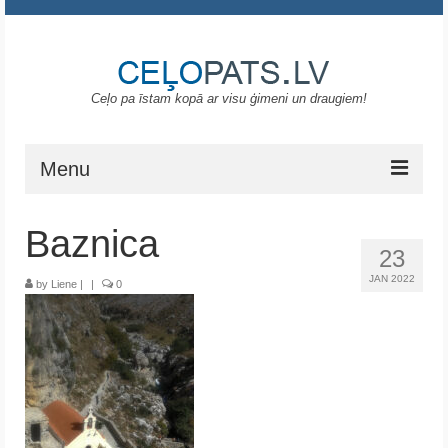
Ceļo pa īstam kopā ar visu ģimeni un draugiem!
Menu
Sākums
Baznica
23
Gruzija
JAN 2022
by
Liene
|
|
0
Portugāle
ASV
Melnkalne
Grieķija