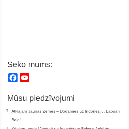
Seko mums:
Facebook
YouTube
Channel
Mūsu piedzīvojumi
Atklājam Jaunas Zemes – Dodamies uz Indonēziju, Labuan
Bajo!
Kāpjam Inerie Virsotnē un Iepazīstam Bajawa Apkārtni