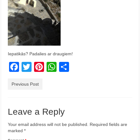
Krēta
Francija
Austrija
Itālija
Iepatikās? Padalies ar draugiem!
Ukraina
Facebook
Twitter
Pinterest
WhatsApp
Share
Latvija
Indonēzija
Previous Post
Par Mums
Leave a Reply
Your email address will not be published.
Required fields are
marked
*