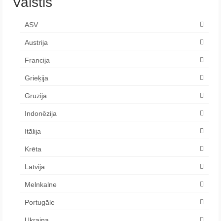
Valstis
ASV
Austrija
Francija
Grieķija
Gruzija
Indonēzija
Itālija
Krēta
Latvija
Melnkalne
Portugāle
Ukraina