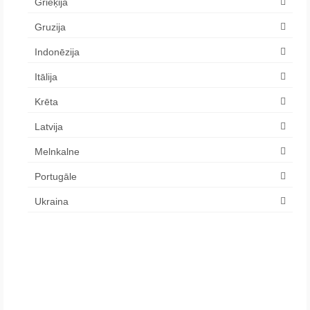
Grieķija
Gruzija
Indonēzija
Itālija
Krēta
Latvija
Melnkalne
Portugāle
Ukraina