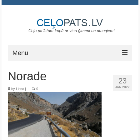
Ceļo pa īstam kopā ar visu ģimeni un draugiem!
Menu
Sākums
Norade
23
Gruzija
JAN 2022
by
Liene
|
|
0
Portugāle
ASV
Melnkalne
Grieķija