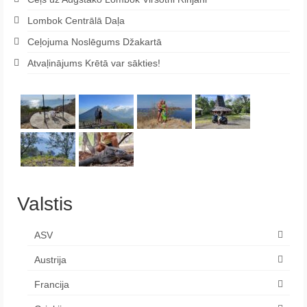
Lombok Centrālā Daļa
Ceļojuma Noslēgums Džakartā
Atvaļinājums Krētā var sākties!
Valstis
ASV
Austrija
Francija