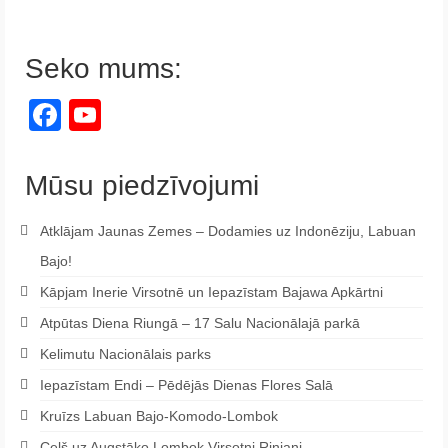
Seko mums:
Facebook
YouTube
Channel
Mūsu piedzīvojumi
Atklājam Jaunas Zemes – Dodamies uz Indonēziju, Labuan
Bajo!
Kāpjam Inerie Virsotnē un Iepazīstam Bajawa Apkārtni
Atpūtas Diena Riungā – 17 Salu Nacionālajā parkā
Kelimutu Nacionālais parks
Iepazīstam Endi – Pēdējās Dienas Flores Salā
Kruīzs Labuan Bajo-Komodo-Lombok
Ceļš uz Augstāko Lombok Virsotni Rinjani