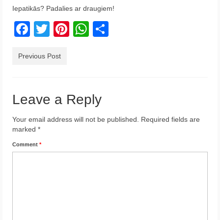
Iepatikās? Padalies ar draugiem!
Krēta
Facebook
Twitter
Pinterest
WhatsApp
Share
Francija
Austrija
Previous Post
Itālija
Ukraina
Leave a Reply
Latvija
Your email address will not be published.
Required fields are
marked
*
Indonēzija
Comment
*
Par Mums