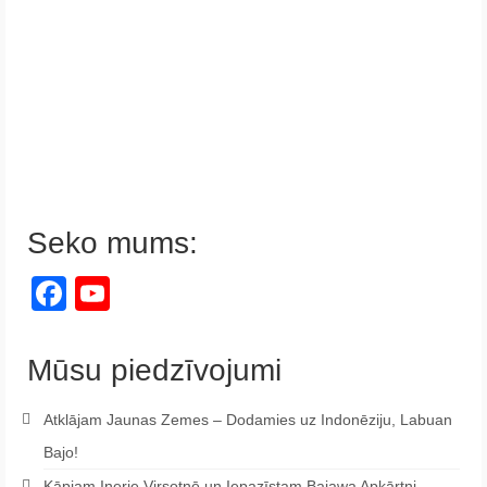
Seko mums:
Facebook
YouTube
Channel
Mūsu piedzīvojumi
Atklājam Jaunas Zemes – Dodamies uz Indonēziju, Labuan
Bajo!
Kāpjam Inerie Virsotnē un Iepazīstam Bajawa Apkārtni