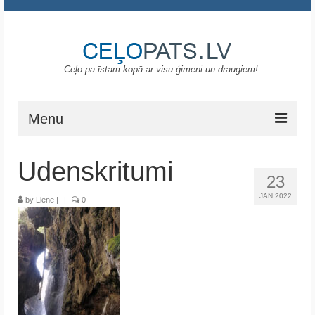
Ceļo pa īstam kopā ar visu ģimeni un draugiem!
Menu
Sākums
Udenskritumi
23
Gruzija
JAN 2022
by
Liene
|
|
0
Portugāle
ASV
Melnkalne
Grieķija