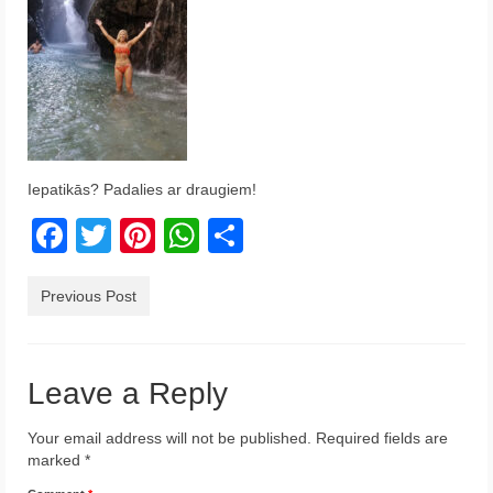
Krēta
Francija
Austrija
Itālija
Iepatikās? Padalies ar draugiem!
Ukraina
Facebook
Twitter
Pinterest
WhatsApp
Share
Latvija
Indonēzija
Previous Post
Par Mums
Leave a Reply
Your email address will not be published.
Required fields are
marked
*