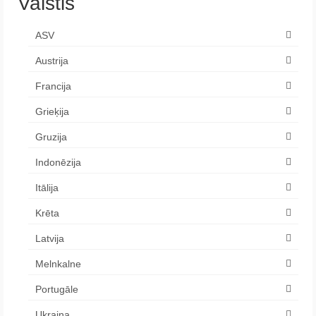
Valstis
ASV
Austrija
Francija
Grieķija
Gruzija
Indonēzija
Itālija
Krēta
Latvija
Melnkalne
Portugāle
Ukraina