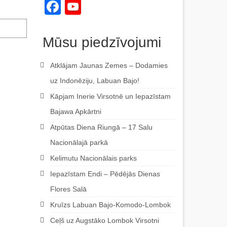
Facebook
YouTube
Channel
Mūsu piedzīvojumi
Atklājam Jaunas Zemes – Dodamies
uz Indonēziju, Labuan Bajo!
Kāpjam Inerie Virsotnē un Iepazīstam
Bajawa Apkārtni
Atpūtas Diena Riungā – 17 Salu
Nacionālajā parkā
Kelimutu Nacionālais parks
Iepazīstam Endi – Pēdējās Dienas
Flores Salā
Kruīzs Labuan Bajo-Komodo-Lombok
Ceļš uz Augstāko Lombok Virsotni