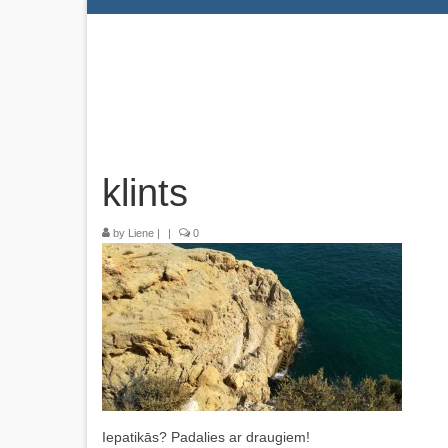
klints
by
Liene
|
|
0
Iepatikās? Padalies ar draugiem!