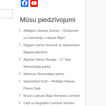
Facebook
YouTube
Channel
Mūsu piedzīvojumi
Atklājam Jaunas Zemes – Dodamies
uz Indonēziju, Labuan Bajo!
Kāpjam Inerie Virsotnē un Iepazīstam
Bajawa Apkārtni
Atpūtas Diena Riungā – 17 Salu
Nacionālajā parkā
Kelimutu Nacionālais parks
Iepazīstam Endi – Pēdējās Dienas
Flores Salā
Kruīzs Labuan Bajo-Komodo-Lombok
Ceļš uz Augstāko Lombok Virsotni