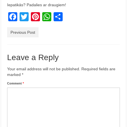
Iepatikās? Padalies ar draugiem!
Krēta
Facebook
Twitter
Pinterest
WhatsApp
Share
Francija
Austrija
Previous Post
Itālija
Ukraina
Leave a Reply
Latvija
Your email address will not be published.
Required fields are
marked
*
Indonēzija
Comment
*
Par Mums