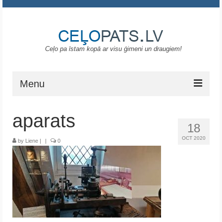
Ceļo pa īstam kopā ar visu ģimeni un draugiem!
Menu
Sākums
aparats
18
Gruzija
OCT 2020
by
Liene
|
|
0
Portugāle
ASV
Melnkalne
Grieķija