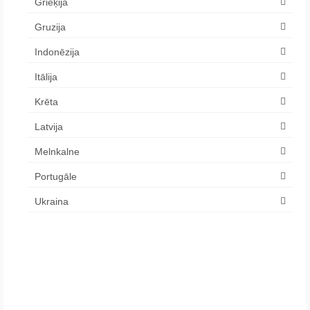
Grieķija
Gruzija
Indonēzija
Itālija
Krēta
Latvija
Melnkalne
Portugāle
Ukraina