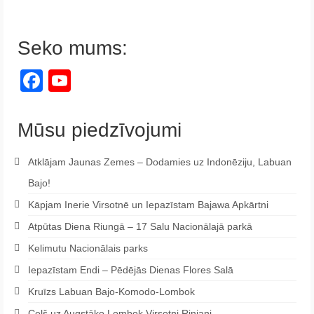
Seko mums:
Facebook
YouTube
Channel
Mūsu piedzīvojumi
Atklājam Jaunas Zemes – Dodamies uz Indonēziju, Labuan
Bajo!
Kāpjam Inerie Virsotnē un Iepazīstam Bajawa Apkārtni
Atpūtas Diena Riungā – 17 Salu Nacionālajā parkā
Kelimutu Nacionālais parks
Iepazīstam Endi – Pēdējās Dienas Flores Salā
Kruīzs Labuan Bajo-Komodo-Lombok
Ceļš uz Augstāko Lombok Virsotni Rinjani