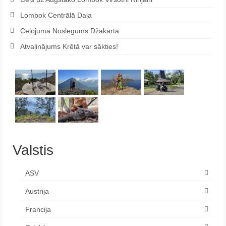
Lombok Centrālā Daļa
Ceļojuma Noslēgums Džakartā
Atvaļinājums Krētā var sākties!
Valstis
ASV
Austrija
Francija