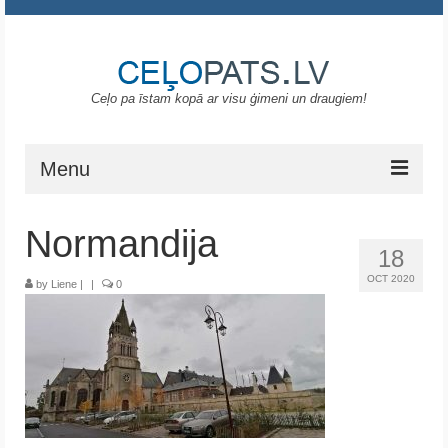
Ceļo pa īstam kopā ar visu ģimeni un draugiem!
Menu
Sākums
Normandija
18
Gruzija
OCT 2020
by
Liene
|
|
0
Portugāle
ASV
Melnkalne
Grieķija