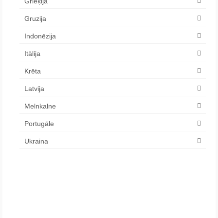
Grieķija
Gruzija
Indonēzija
Itālija
Krēta
Latvija
Melnkalne
Portugāle
Ukraina