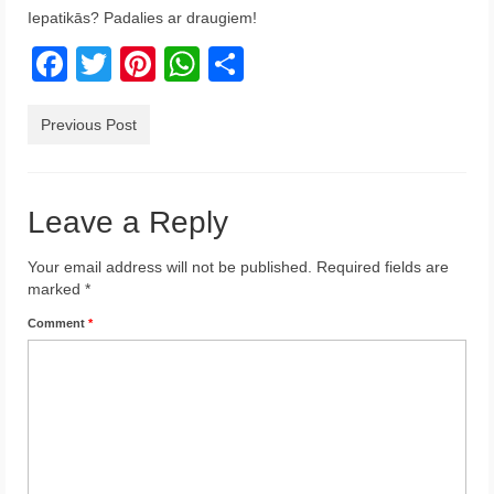
Iepatikās? Padalies ar draugiem!
Krēta
Facebook
Twitter
Pinterest
WhatsApp
Share
Francija
Austrija
Previous Post
Itālija
Ukraina
Leave a Reply
Latvija
Your email address will not be published.
Required fields are
marked
*
Indonēzija
Comment
*
Par Mums