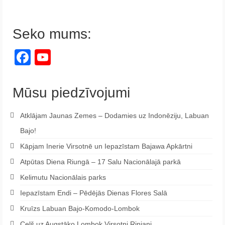
Seko mums:
Facebook
YouTube
Channel
Mūsu piedzīvojumi
Atklājam Jaunas Zemes – Dodamies uz Indonēziju, Labuan
Bajo!
Kāpjam Inerie Virsotnē un Iepazīstam Bajawa Apkārtni
Atpūtas Diena Riungā – 17 Salu Nacionālajā parkā
Kelimutu Nacionālais parks
Iepazīstam Endi – Pēdējās Dienas Flores Salā
Kruīzs Labuan Bajo-Komodo-Lombok
Ceļš uz Augstāko Lombok Virsotni Rinjani