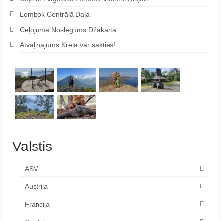
Lombok Centrālā Daļa
Ceļojuma Noslēgums Džakartā
Atvaļinājums Krētā var sākties!
Valstis
ASV
Austrija
Francija