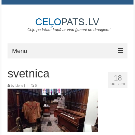
Ceļo pa īstam kopā ar visu ģimeni un draugiem!
Menu
Sākums
svetnica
18
Gruzija
OCT 2020
by
Liene
|
|
0
Portugāle
ASV
Melnkalne
Grieķija