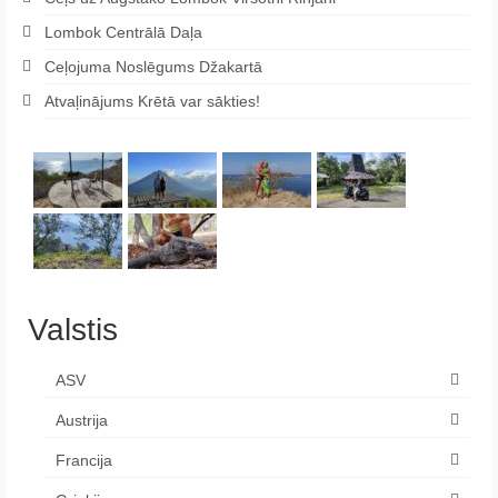
Lombok Centrālā Daļa
Ceļojuma Noslēgums Džakartā
Atvaļinājums Krētā var sākties!
Valstis
ASV
Austrija
Francija