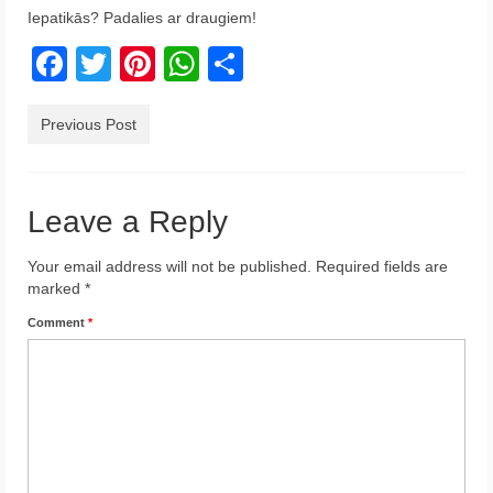
Iepatikās? Padalies ar draugiem!
Krēta
Facebook
Twitter
Pinterest
WhatsApp
Share
Francija
Austrija
Previous Post
Itālija
Ukraina
Leave a Reply
Latvija
Your email address will not be published.
Required fields are
marked
*
Indonēzija
Comment
*
Par Mums