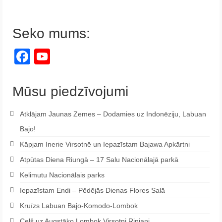
Seko mums:
Facebook
YouTube
Channel
Mūsu piedzīvojumi
Atklājam Jaunas Zemes – Dodamies uz Indonēziju, Labuan
Bajo!
Kāpjam Inerie Virsotnē un Iepazīstam Bajawa Apkārtni
Atpūtas Diena Riungā – 17 Salu Nacionālajā parkā
Kelimutu Nacionālais parks
Iepazīstam Endi – Pēdējās Dienas Flores Salā
Kruīzs Labuan Bajo-Komodo-Lombok
Ceļš uz Augstāko Lombok Virsotni Rinjani