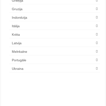
Grieķija
Gruzija
Indonēzija
Itālija
Krēta
Latvija
Melnkalne
Portugāle
Ukraina