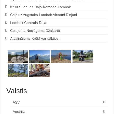
Kruīzs Labuan Bajo-Komodo-Lombok
Ceļš uz Augstāko Lombok Virsotni Rinjani
Lombok Centrālā Daļa
Ceļojuma Noslēgums Džakartā
Atvaļinājums Krētā var sākties!
Valstis
ASV
Austrija