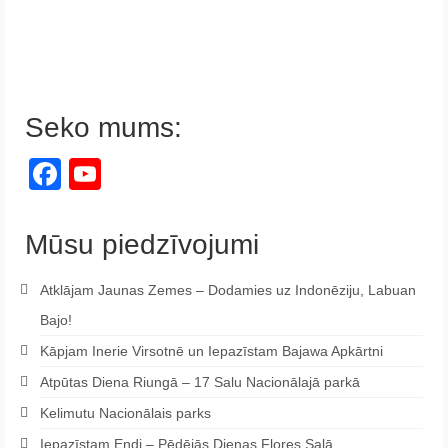
Seko mums:
Facebook
YouTube
Channel
Mūsu piedzīvojumi
Atklājam Jaunas Zemes – Dodamies uz Indonēziju, Labuan
Bajo!
Kāpjam Inerie Virsotnē un Iepazīstam Bajawa Apkārtni
Atpūtas Diena Riungā – 17 Salu Nacionālajā parkā
Kelimutu Nacionālais parks
Iepazīstam Endi – Pēdējās Dienas Flores Salā