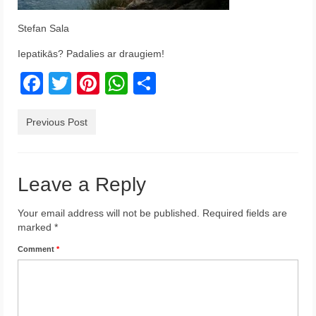
Krēta
Stefan Sala
Francija
Iepatikās? Padalies ar draugiem!
Austrija
Facebook
Twitter
Pinterest
WhatsApp
Share
Itālija
Previous Post
Ukraina
Latvija
Leave a Reply
Indonēzija
Your email address will not be published.
Required fields are
Par Mums
marked
*
Comment
*