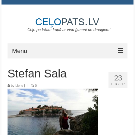
Ceļo pa īstam kopā ar visu ģimeni un draugiem!
Menu
Sākums
Stefan Sala
23
Gruzija
FEB 2017
by
Liene
|
|
0
Portugāle
ASV
Melnkalne
Grieķija