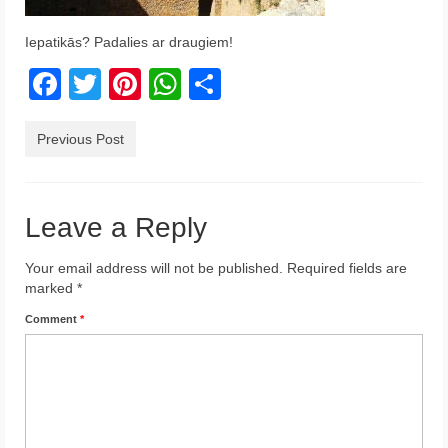
Krēta
Iepatikās? Padalies ar draugiem!
Francija
Facebook
Twitter
Pinterest
WhatsApp
Share
Austrija
Previous Post
Itālija
Ukraina
Leave a Reply
Latvija
Indonēzija
Your email address will not be published.
Required fields are
marked
*
Par Mums
Comment
*