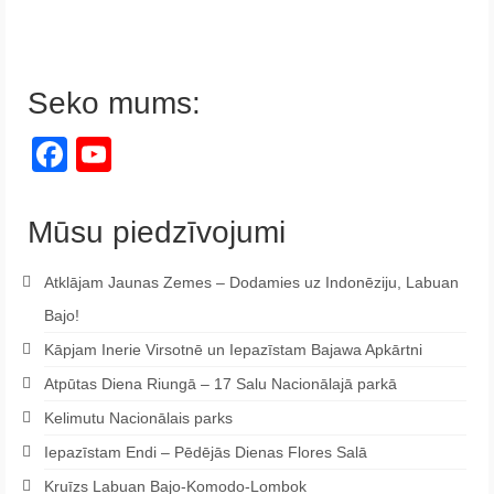
Seko mums:
Facebook
YouTube
Channel
Mūsu piedzīvojumi
Atklājam Jaunas Zemes – Dodamies uz Indonēziju, Labuan
Bajo!
Kāpjam Inerie Virsotnē un Iepazīstam Bajawa Apkārtni
Atpūtas Diena Riungā – 17 Salu Nacionālajā parkā
Kelimutu Nacionālais parks
Iepazīstam Endi – Pēdējās Dienas Flores Salā
Kruīzs Labuan Bajo-Komodo-Lombok