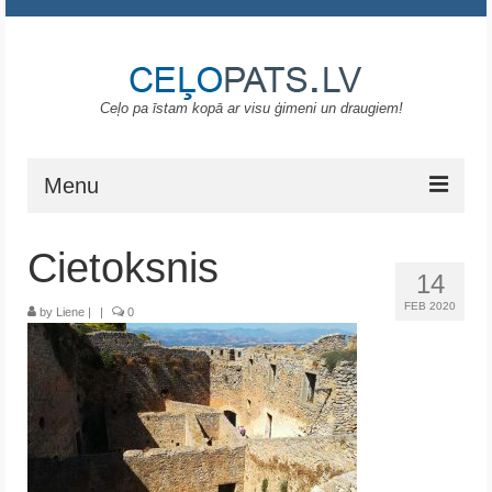
Ceļo pa īstam kopā ar visu ģimeni un draugiem!
Menu
Sākums
Cietoksnis
14
Gruzija
FEB 2020
by
Liene
|
|
0
Portugāle
ASV
Melnkalne
Grieķija