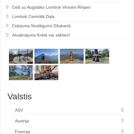
Ceļš uz Augstāko Lombok Virsotni Rinjani
Lombok Centrālā Daļa
Ceļojuma Noslēgums Džakartā
Atvaļinājums Krētā var sākties!
Valstis
ASV
Austrija
Francija