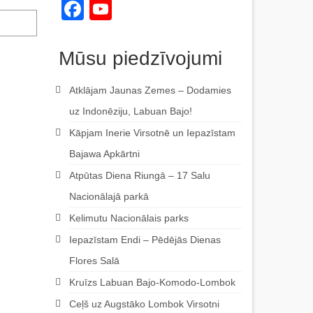
Facebook
YouTube
Channel
Mūsu piedzīvojumi
Atklājam Jaunas Zemes – Dodamies
uz Indonēziju, Labuan Bajo!
Kāpjam Inerie Virsotnē un Iepazīstam
Bajawa Apkārtni
Atpūtas Diena Riungā – 17 Salu
Nacionālajā parkā
Kelimutu Nacionālais parks
Iepazīstam Endi – Pēdējās Dienas
Flores Salā
Kruīzs Labuan Bajo-Komodo-Lombok
Ceļš uz Augstāko Lombok Virsotni