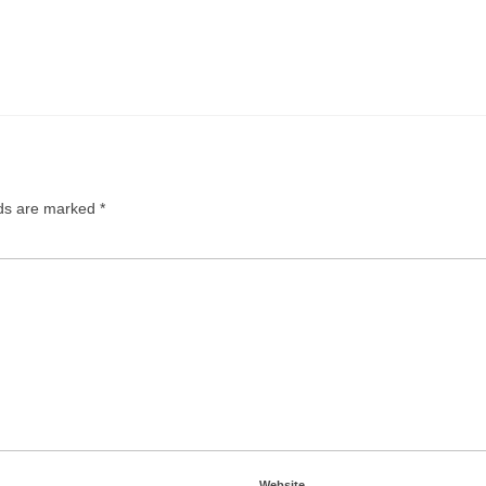
lds are marked
*
Website