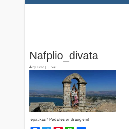
Nafplio_divata
by
Liene
|
|
0
Iepatikās? Padalies ar draugiem!