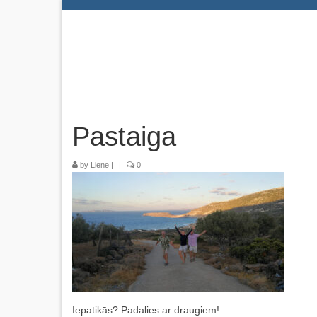
Pastaiga
by
Liene
|
|
0
Iepatikās? Padalies ar draugiem!