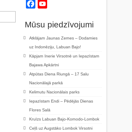
Facebook
YouTube
Channel
Mūsu piedzīvojumi
Atklājam Jaunas Zemes – Dodamies
uz Indonēziju, Labuan Bajo!
Kāpjam Inerie Virsotnē un Iepazīstam
Bajawa Apkārtni
Atpūtas Diena Riungā – 17 Salu
Nacionālajā parkā
Kelimutu Nacionālais parks
Iepazīstam Endi – Pēdējās Dienas
Flores Salā
Kruīzs Labuan Bajo-Komodo-Lombok
Ceļš uz Augstāko Lombok Virsotni