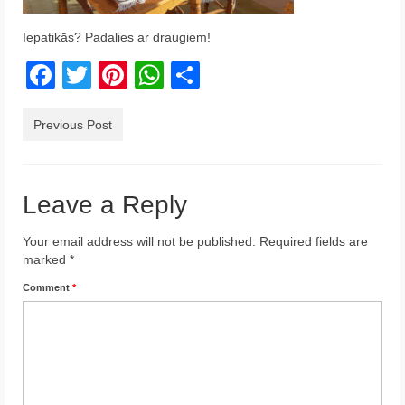
Krēta
Iepatikās? Padalies ar draugiem!
Francija
Facebook
Twitter
Pinterest
WhatsApp
Share
Austrija
Previous Post
Itālija
Ukraina
Leave a Reply
Latvija
Your email address will not be published.
Indonēzija
Required fields are
marked
*
Par Mums
Comment
*