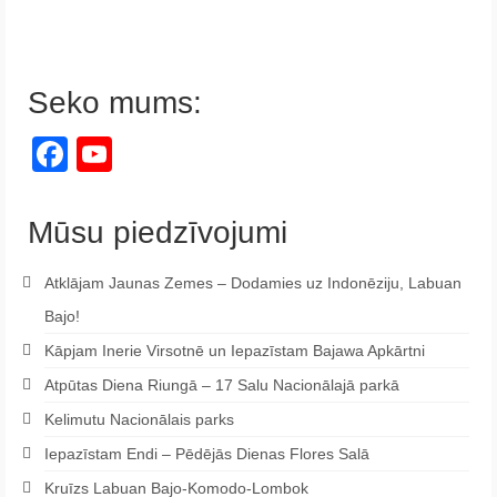
Seko mums:
Facebook
YouTube
Channel
Mūsu piedzīvojumi
Atklājam Jaunas Zemes – Dodamies uz Indonēziju, Labuan
Bajo!
Kāpjam Inerie Virsotnē un Iepazīstam Bajawa Apkārtni
Atpūtas Diena Riungā – 17 Salu Nacionālajā parkā
Kelimutu Nacionālais parks
Iepazīstam Endi – Pēdējās Dienas Flores Salā
Kruīzs Labuan Bajo-Komodo-Lombok