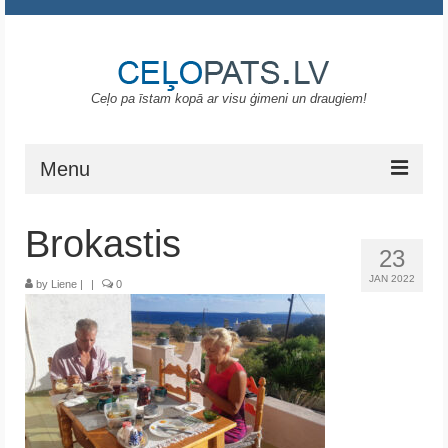
Ceļo pa īstam kopā ar visu ģimeni un draugiem!
Menu
Sākums
Brokastis
23
Gruzija
JAN 2022
by
Liene
|
|
0
Portugāle
ASV
Melnkalne
Grieķija