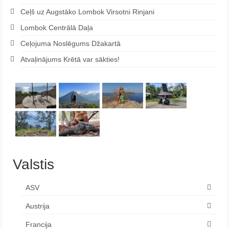
Ceļš uz Augstāko Lombok Virsotni Rinjani
Lombok Centrālā Daļa
Ceļojuma Noslēgums Džakartā
Atvaļinājums Krētā var sākties!
Valstis
ASV
Austrija
Francija