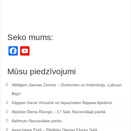
Seko mums:
Facebook
YouTube
Channel
Mūsu piedzīvojumi
Atklājam Jaunas Zemes – Dodamies uz Indonēziju, Labuan
Bajo!
Kāpjam Inerie Virsotnē un Iepazīstam Bajawa Apkārtni
Atpūtas Diena Riungā – 17 Salu Nacionālajā parkā
Kelimutu Nacionālais parks
Iepazīstam Endi – Pēdējās Dienas Flores Salā