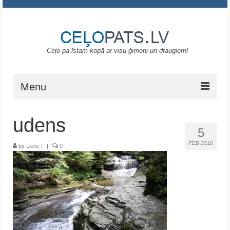
Ceļo pa īstam kopā ar visu ģimeni un draugiem!
Menu
Sākums
udens
5
Gruzija
FEB 2018
by
Liene
|
|
0
Portugāle
ASV
Melnkalne
Grieķija