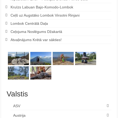
Kruīzs Labuan Bajo-Komodo-Lombok
Ceļš uz Augstāko Lombok Virsotni Rinjani
Lombok Centrālā Daļa
Ceļojuma Noslēgums Džakartā
Atvaļinājums Krētā var sākties!
Valstis
ASV
Austrija