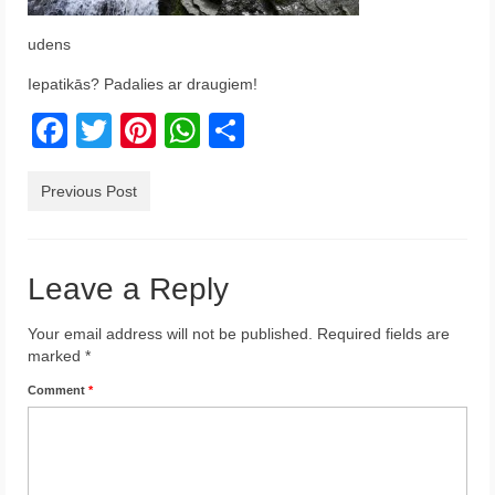
Krēta
udens
Francija
Iepatikās? Padalies ar draugiem!
Austrija
Facebook
Twitter
Pinterest
WhatsApp
Share
Itālija
Previous Post
Ukraina
Latvija
Leave a Reply
Indonēzija
Your email address will not be published.
Required fields are
Par Mums
marked
*
Comment
*