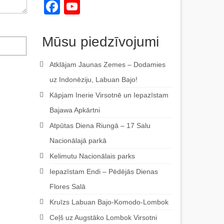
Facebook
YouTube
Channel
Mūsu piedzīvojumi
Atklājam Jaunas Zemes – Dodamies
uz Indonēziju, Labuan Bajo!
Kāpjam Inerie Virsotnē un Iepazīstam
Bajawa Apkārtni
Atpūtas Diena Riungā – 17 Salu
Nacionālajā parkā
Kelimutu Nacionālais parks
Iepazīstam Endi – Pēdējās Dienas
Flores Salā
Kruīzs Labuan Bajo-Komodo-Lombok
Ceļš uz Augstāko Lombok Virsotni