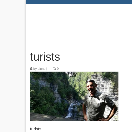
turists
by
Liene
|
|
0
turists