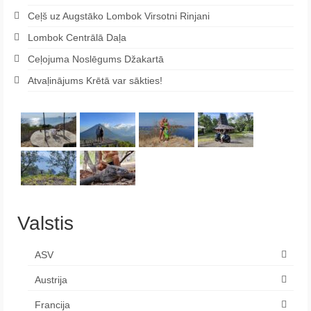
Ceļš uz Augstāko Lombok Virsotni Rinjani
Lombok Centrālā Daļa
Ceļojuma Noslēgums Džakartā
Atvaļinājums Krētā var sākties!
Valstis
ASV
Austrija
Francija