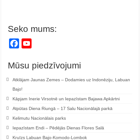
Seko mums:
Facebook
YouTube
Channel
Mūsu piedzīvojumi
Atklājam Jaunas Zemes – Dodamies uz Indonēziju, Labuan
Bajo!
Kāpjam Inerie Virsotnē un Iepazīstam Bajawa Apkārtni
Atpūtas Diena Riungā – 17 Salu Nacionālajā parkā
Kelimutu Nacionālais parks
Iepazīstam Endi – Pēdējās Dienas Flores Salā
Kruīzs Labuan Bajo-Komodo-Lombok