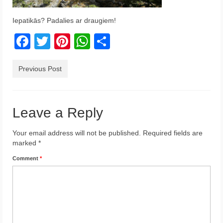
Krēta
Iepatikās? Padalies ar draugiem!
Francija
Facebook
Twitter
Pinterest
WhatsApp
Share
Austrija
Previous Post
Itālija
Ukraina
Leave a Reply
Latvija
Your email address will not be published.
Indonēzija
Required fields are
marked
*
Par Mums
Comment
*