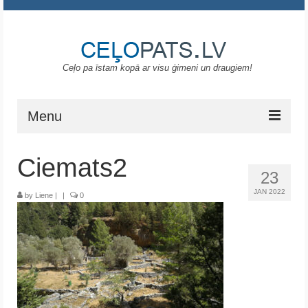
Ceļo pa īstam kopā ar visu ģimeni un draugiem!
Menu
Sākums
Ciemats2
23
Gruzija
JAN 2022
by
Liene
|
|
0
Portugāle
ASV
Melnkalne
Grieķija