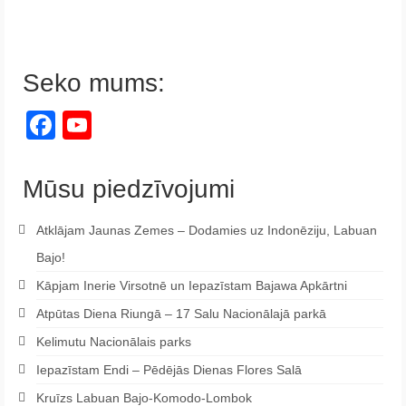
Seko mums:
Facebook
YouTube
Channel
Mūsu piedzīvojumi
Atklājam Jaunas Zemes – Dodamies uz Indonēziju, Labuan
Bajo!
Kāpjam Inerie Virsotnē un Iepazīstam Bajawa Apkārtni
Atpūtas Diena Riungā – 17 Salu Nacionālajā parkā
Kelimutu Nacionālais parks
Iepazīstam Endi – Pēdējās Dienas Flores Salā
Kruīzs Labuan Bajo-Komodo-Lombok