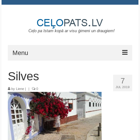
Ceļo pa īstam kopā ar visu ģimeni un draugiem!
Menu
Sākums
Silves
7
Gruzija
JUL 2019
by
Liene
|
|
0
Portugāle
ASV
Melnkalne
Grieķija