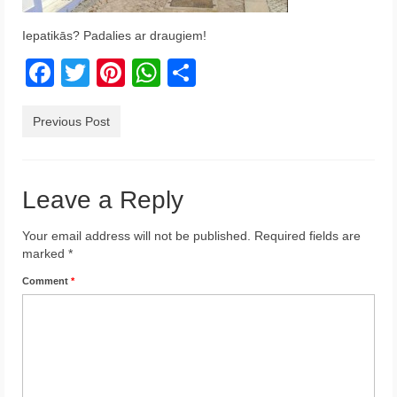
Krēta
Iepatikās? Padalies ar draugiem!
Francija
Facebook
Twitter
Pinterest
WhatsApp
Share
Austrija
Previous Post
Itālija
Ukraina
Leave a Reply
Latvija
Your email address will not be published.
Required fields are
Indonēzija
marked
*
Par Mums
Comment
*