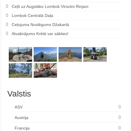
Ceļš uz Augstāko Lombok Virsotni Rinjani
Lombok Centrālā Daļa
Ceļojuma Noslēgums Džakartā
Atvaļinājums Krētā var sākties!
Valstis
ASV
Austrija
Francija