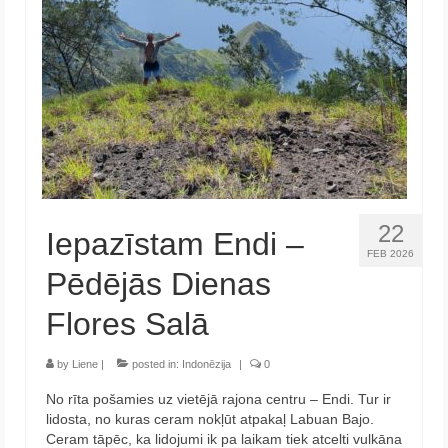
22
Iepazīstam Endi –
FEB 2026
Pēdējās Dienas
Flores Salā
by
Liene
|
posted in:
Indonēzija
|
0
No rīta pošamies uz vietējā rajona centru – Endi. Tur ir
lidosta, no kuras ceram nokļūt atpakaļ Labuan Bajo.
Ceram tāpēc, ka lidojumi ik pa laikam tiek atcelti vulkāna