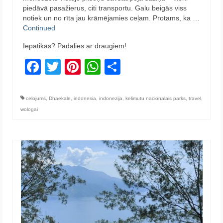
piedāvā pasažierus, citi transportu. Galu beigās viss
notiek un no rīta jau krāmējamies ceļam. Protams, ka …
Continued
Iepatikās? Padalies ar draugiem!
Facebook
Twitter
Pinterest
WhatsApp
Share
celojums
,
Dhaekale
,
indonesia
,
indonezija
,
kelimutu nacionalais parks
,
travel
,
wologai