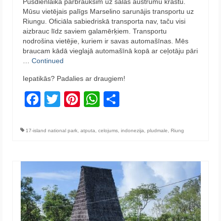
Pusdienlaikā pārbrauksim uz salas austrumu krastu.
Mūsu vietējais palīgs Marselino sarunājis transportu uz
Riungu. Oficiāla sabiedriskā transporta nav, taču visi
aizbrauc līdz saviem galamērķiem. Transportu
nodrošina vietējie, kuriem ir savas automašīnas. Mēs
braucam kādā vieglajā automašīnā kopā ar ceļotāju pāri
…
Continued
Iepatikās? Padalies ar draugiem!
Facebook
Twitter
Pinterest
WhatsApp
Share
17-island national park
,
atputa
,
celojums
,
indonezija
,
pludmale
,
Riung