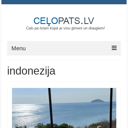
Ceļo pa īstam kopā ar visu ģimeni un draugiem!
Menu
Sākums
indonezija
Gruzija
Portugāle
ASV
Melnkalne
Grieķija