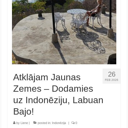
Krēta
Francija
Austrija
Itālija
Ukraina
Latvija
26
Atklājam Jaunas
Indonēzija
FEB 2026
Zemes – Dodamies
Par Mums
uz Indonēziju, Labuan
Bajo!
by
Liene
|
posted in:
Indonēzija
|
0