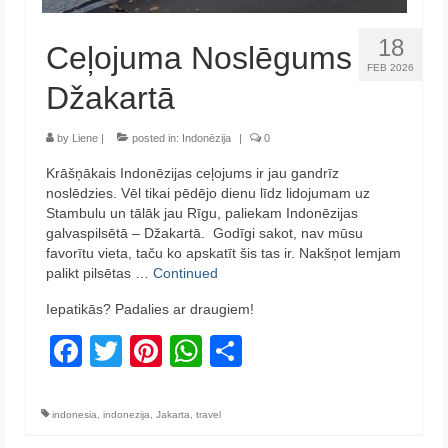
18
Ceļojuma Noslēgums
FEB 2026
Džakartā
by
Liene
|
posted in:
Indonēzija
|
0
Krāšņākais Indonēzijas ceļojums ir jau gandrīz
noslēdzies. Vēl tikai pēdējo dienu līdz lidojumam uz
Stambulu un tālāk jau Rīgu, paliekam Indonēzijas
galvaspilsētā – Džakartā. Godīgi sakot, nav mūsu
favorītu vieta, taču ko apskatīt šis tas ir. Nakšņot lemjam
palikt pilsētas …
Continued
Iepatikās? Padalies ar draugiem!
Facebook
Twitter
Pinterest
WhatsApp
Share
indonesia
,
indonezija
,
Jakarta
,
travel