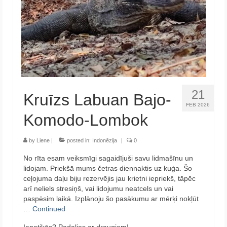
21
Kruīzs Labuan Bajo-
FEB 2026
Komodo-Lombok
by
Liene
|
posted in:
Indonēzija
|
0
No rīta esam veiksmīgi sagaidījuši savu lidmašīnu un
lidojam. Priekšā mums četras diennaktis uz kuģa. Šo
ceļojuma daļu biju rezervējis jau krietni iepriekš, tāpēc
arī neliels stresiņš, vai lidojumu neatcels un vai
paspēsim laikā. Izplānoju šo pasākumu ar mērķi nokļūt
…
Continued
Iepatikās? Padalies ar draugiem!