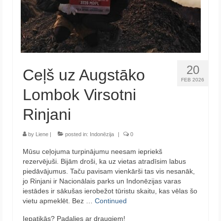
20
Ceļš uz Augstāko
FEB 2026
Lombok Virsotni
Rinjani
by
Liene
|
posted in:
Indonēzija
|
0
Mūsu ceļojuma turpinājumu neesam iepriekš
rezervējuši. Bijām droši, ka uz vietas atradīsim labus
piedāvājumus. Taču pavisam vienkārši tas vis nesanāk,
jo Rinjani ir Nacionālais parks un Indonēzijas varas
iestādes ir sākušas ierobežot tūristu skaitu, kas vēlas šo
vietu apmeklēt. Bez …
Continued
Iepatikās? Padalies ar draugiem!