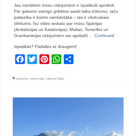
Jau vairākiem mūsu ceļojumiem ir izpalikuši apraksti.
Par galveno vainīgo gribētos saukt laika trūkumu, taču
patiesība ir krietni vienkāršāka – tas ir cilvēciskais
slinkums. Īsu video ieskatu par mūsu Spānijas
(Andalūzijas un Katalonijas), Maltas, Tenerifes un
Grankanārijas ceļojumiem var apskatīt …
Continued
Iepatikās? Padalies ar draugiem!
Facebook
Twitter
Pinterest
WhatsApp
Share
celojums
,
indonezija
,
Labuan Bajo