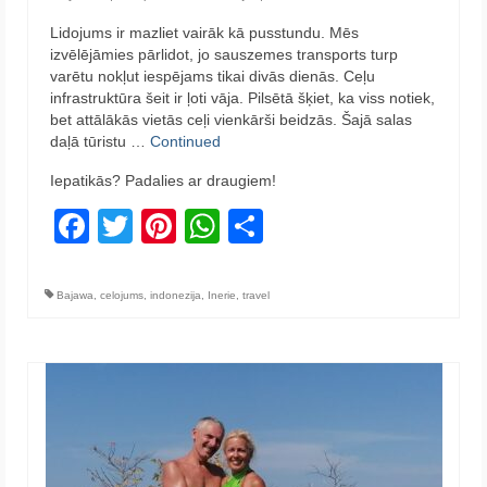
Lidojums ir mazliet vairāk kā pusstundu. Mēs
izvēlējāmies pārlidot, jo sauszemes transports turp
varētu nokļut iespējams tikai divās dienās. Ceļu
infrastruktūra šeit ir ļoti vāja. Pilsētā šķiet, ka viss notiek,
bet attālākās vietās ceļi vienkārši beidzās. Šajā salas
daļā tūristu …
Continued
Iepatikās? Padalies ar draugiem!
Facebook
Twitter
Pinterest
WhatsApp
Share
Bajawa
,
celojums
,
indonezija
,
Inerie
,
travel