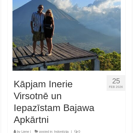
25
Kāpjam Inerie
FEB 2026
Virsotnē un
Iepazīstam Bajawa
Apkārtni
by
Liene
|
posted in:
Indonēzija
|
0