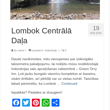
19
Lombok Centrālā
FEB 2026
Daļa
by
Liene
|
posted in:
Indonēzija
|
0
Daudz nevilcinoties, mēs vienojamies par izdevīgāko
taksometra pakalpojumu, lai nokļūtu mūsu noslēdzošajā
Indonēzijas salu apceļošanas naktsmītnē – Green Orry
Inn. Ļoti jauku bungalo viesnīcu komplekss ar baseinu,
visām ērtībām, arī plirkšķi var uz vietas noīrēt. Taisnības
labad pieminēšu, ka Lombok …
Continued
Iepatikās? Padalies ar draugiem!
Facebook
Twitter
Pinterest
WhatsApp
Share