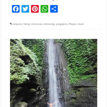
Facebook
Twitter
Pinterest
WhatsApp
Share
celojums
,
hiking
,
indonesia
,
indonezija
,
pargajiens
,
Rinjani
,
travel