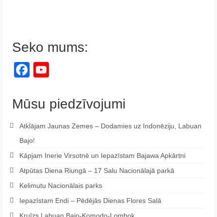
Seko mums:
Facebook
YouTube
Channel
Mūsu piedzīvojumi
Atklājam Jaunas Zemes – Dodamies uz Indonēziju, Labuan
Bajo!
Kāpjam Inerie Virsotnē un Iepazīstam Bajawa Apkārtni
Atpūtas Diena Riungā – 17 Salu Nacionālajā parkā
Kelimutu Nacionālais parks
Iepazīstam Endi – Pēdējās Dienas Flores Salā
Kruīzs Labuan Bajo-Komodo-Lombok