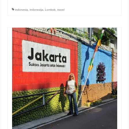
indonesia
,
indonezija
,
Lombok
,
travel