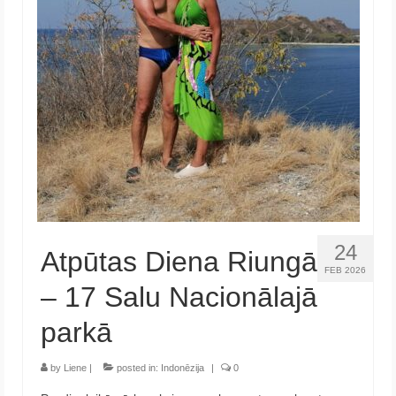
24
Atpūtas Diena Riungā
FEB 2026
– 17 Salu Nacionālajā
parkā
by
Liene
|
posted in:
Indonēzija
|
0