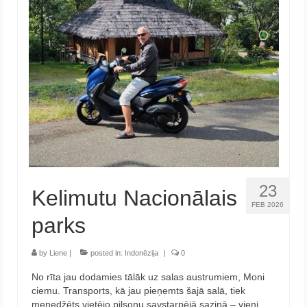
23
Kelimutu Nacionālais
FEB 2026
parks
by
Liene
|
posted in:
Indonēzija
|
0
No rīta jau dodamies tālāk uz salas austrumiem, Moni
ciemu. Transports, kā jau pieņemts šajā salā, tiek
menedžēts vietējo pilsoņu savstarpējā saziņā – vieni