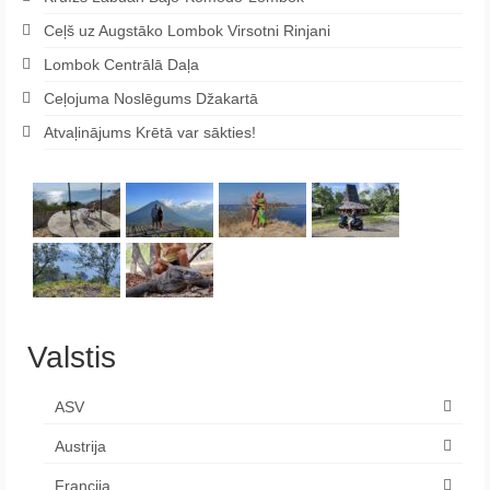
Ceļš uz Augstāko Lombok Virsotni Rinjani
Lombok Centrālā Daļa
Ceļojuma Noslēgums Džakartā
Atvaļinājums Krētā var sākties!
Valstis
ASV
Austrija
Francija