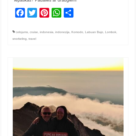
Facebook
Twitter
Pinterest
WhatsApp
Share
celojums
,
cruise
,
indonesia
,
indonezija
,
Komodo
,
Labuan Bajo
,
Lombok
,
snorkeling
,
travel