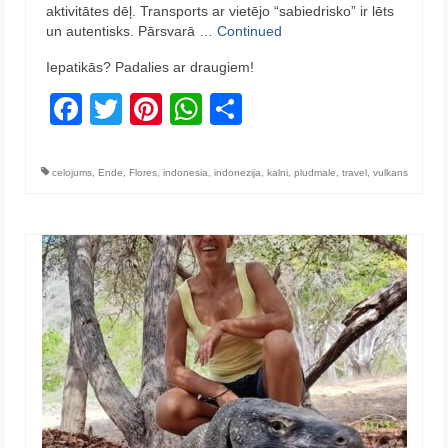
aktivitātes dēļ. Transports ar vietējo “sabiedrisko” ir lēts
un autentisks. Pārsvarā …
Continued
Iepatikās? Padalies ar draugiem!
Facebook
Twitter
Pinterest
WhatsApp
Share
celojums
,
Ende
,
Flores
,
indonesia
,
indonezija
,
kalni
,
pludmale
,
travel
,
vulkans