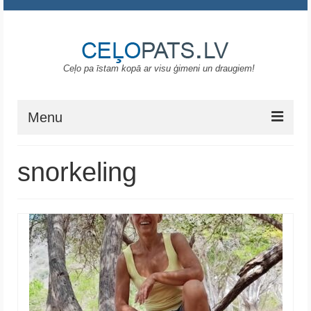
Ceļo pa īstam kopā ar visu ģimeni un draugiem!
Menu
Sākums
snorkeling
Gruzija
Portugāle
ASV
Melnkalne
Grieķija