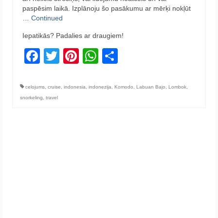
paspēsim laikā. Izplānoju šo pasākumu ar mērķi nokļūt
…
Continued
Iepatikās? Padalies ar draugiem!
Facebook
Twitter
Pinterest
WhatsApp
Share
celojums
,
cruise
,
indonesia
,
indonezija
,
Komodo
,
Labuan Bajo
,
Lombok
,
snorkeling
,
travel