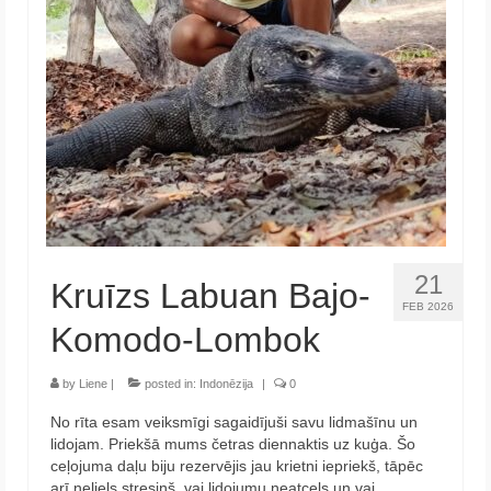
Krēta
Francija
Austrija
Itālija
Ukraina
Latvija
21
Kruīzs Labuan Bajo-
Indonēzija
FEB 2026
Komodo-Lombok
Par Mums
by
Liene
|
posted in:
Indonēzija
|
0
No rīta esam veiksmīgi sagaidījuši savu lidmašīnu un
lidojam. Priekšā mums četras diennaktis uz kuģa. Šo
ceļojuma daļu biju rezervējis jau krietni iepriekš, tāpēc
arī neliels stresiņš, vai lidojumu neatcels un vai