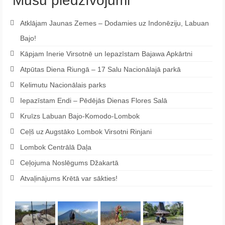
Mūsu piedzīvojumi
Atklājam Jaunas Zemes – Dodamies uz Indonēziju, Labuan
Bajo!
Kāpjam Inerie Virsotnē un Iepazīstam Bajawa Apkārtni
Atpūtas Diena Riungā – 17 Salu Nacionālajā parkā
Kelimutu Nacionālais parks
Iepazīstam Endi – Pēdējās Dienas Flores Salā
Kruīzs Labuan Bajo-Komodo-Lombok
Ceļš uz Augstāko Lombok Virsotni Rinjani
Lombok Centrālā Daļa
Ceļojuma Noslēgums Džakartā
Atvaļinājums Krētā var sākties!