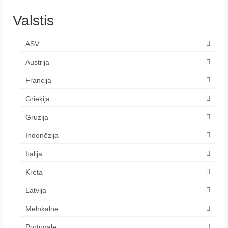
Valstis
ASV
Austrija
Francija
Grieķija
Gruzija
Indonēzija
Itālija
Krēta
Latvija
Melnkalne
Portugāle