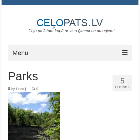
Ceļo pa īstam kopā ar visu ģimeni un draugiem!
Menu
Sākums
Parks
5
Gruzija
FEB 2018
by
Liene
|
|
0
Portugāle
ASV
Melnkalne
Grieķija