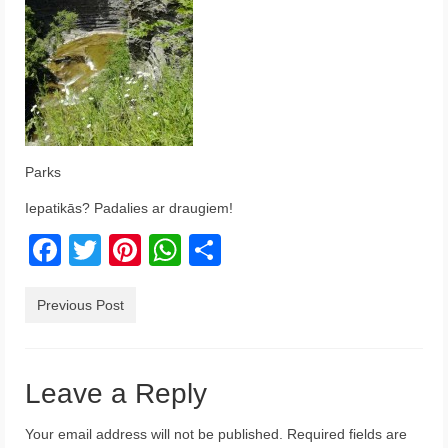
Krēta
Francija
Austrija
Itālija
Parks
Ukraina
Iepatikās? Padalies ar draugiem!
Latvija
Facebook
Twitter
Pinterest
WhatsApp
Share
Indonēzija
Previous Post
Par Mums
Leave a Reply
Your email address will not be published.
Required fields are