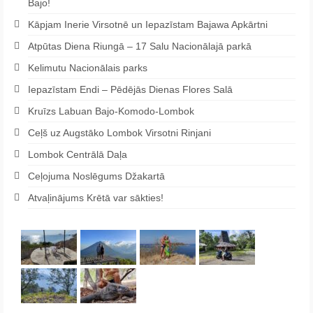
Bajo!
Kāpjam Inerie Virsotnē un Iepazīstam Bajawa Apkārtni
Atpūtas Diena Riungā – 17 Salu Nacionālajā parkā
Kelimutu Nacionālais parks
Iepazīstam Endi – Pēdējās Dienas Flores Salā
Kruīzs Labuan Bajo-Komodo-Lombok
Ceļš uz Augstāko Lombok Virsotni Rinjani
Lombok Centrālā Daļa
Ceļojuma Noslēgums Džakartā
Atvaļinājums Krētā var sākties!