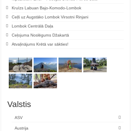
Kruīzs Labuan Bajo-Komodo-Lombok
Ceļš uz Augstāko Lombok Virsotni Rinjani
Lombok Centrālā Daļa
Ceļojuma Noslēgums Džakartā
Atvaļinājums Krētā var sākties!
Valstis
ASV
Austrija