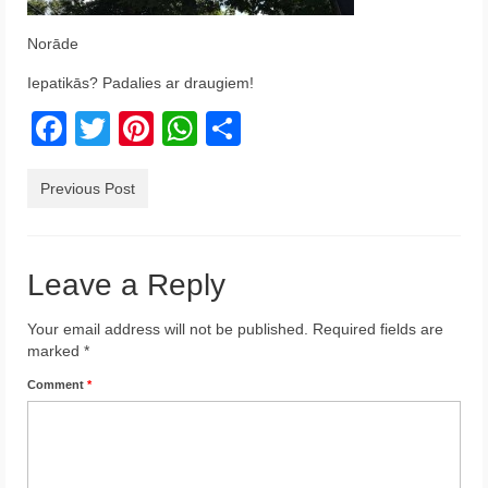
Krēta
Norāde
Francija
Iepatikās? Padalies ar draugiem!
Austrija
Facebook
Twitter
Pinterest
WhatsApp
Share
Itālija
Previous Post
Ukraina
Latvija
Leave a Reply
Indonēzija
Your email address will not be published.
Required fields are
Par Mums
marked
*
Comment
*