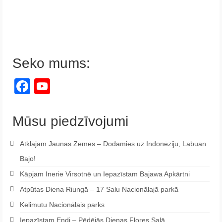
Seko mums:
Facebook
YouTube
Channel
Mūsu piedzīvojumi
Atklājam Jaunas Zemes – Dodamies uz Indonēziju, Labuan
Bajo!
Kāpjam Inerie Virsotnē un Iepazīstam Bajawa Apkārtni
Atpūtas Diena Riungā – 17 Salu Nacionālajā parkā
Kelimutu Nacionālais parks
Iepazīstam Endi – Pēdējās Dienas Flores Salā