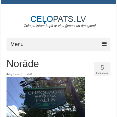
Ceļo pa īstam kopā ar visu ģimeni un draugiem!
Menu
Sākums
Norāde
5
Gruzija
FEB 2018
by
Liene
|
|
0
Portugāle
ASV
Melnkalne
Grieķija